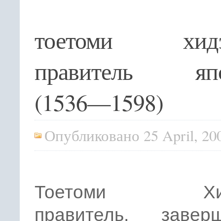
тоетоми хидэ
правитель яп
(1536—1598)
Опубликовано 25 April, 20
Тоетоми Хидэ
правитель, завер