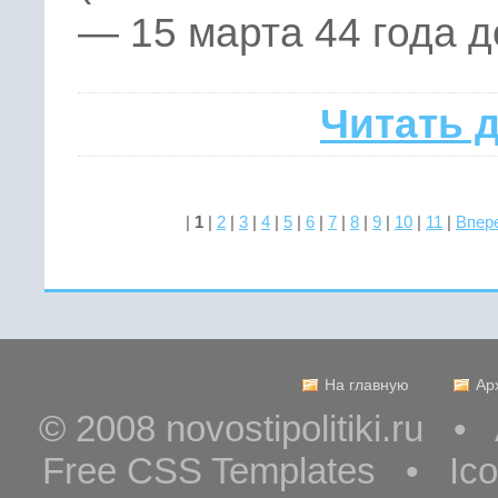
— 15 марта 44 года до
Читать 
|
1
|
2
|
3
|
4
|
5
|
6
|
7
|
8
|
9
|
10
|
11
|
Впер
На главную
Ар
© 2008 novostipolitiki.ru 
Free CSS Templates • Ic