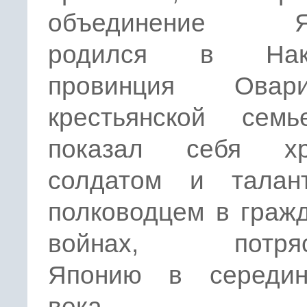
объединение Яп
родился в Нака
провинция Ова
крестьянской сем
показал себя хр
солдатом и талан
полководцем в граж
войнах, потряс
Японию в середи
века.