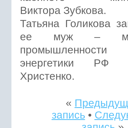
Виктора Зубкова.
Татьяна Голикова з
ее муж – мин
промышленнос
энергетики РФ В
Христенко.
«
Предыдущ
запись
•
Следу
запись
»