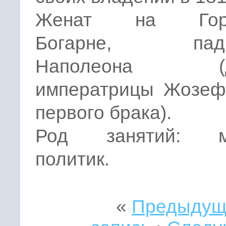
Женат на Горт
Богарне, падч
Наполеона (д
императрицы Жозеф
первого брака).
Род занятий: мо
политик.
«
Предыдущ