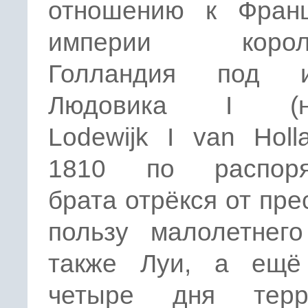
отношению к Франц
империи короле
Голландия под и
Людовика I (ни
Lodewijk I van Holl
1810 по распоря
брата отрёкся от пре
пользу малолетнего
также Луи, а ещё
четыре дня терр