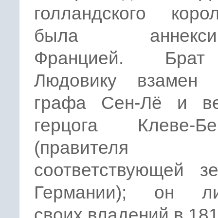
голландского корол
была аннексир
Францией. Бра
Людовику взамен 
графа Сен-Лё и ве
герцога Клеве-Бер
(правителя
соответствующей з
Германии); он л
своих владений в 181