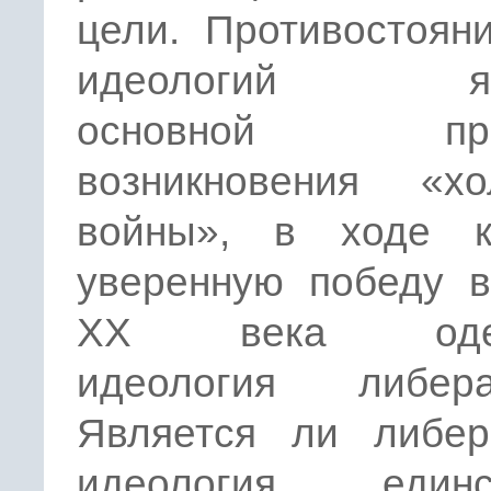
цели. Противостоян
идеологий яв
основной при
возникновения «хо
войны», в ходе к
уверенную победу в
ХХ века одер
идеология либера
Является ли либер
идеология единс