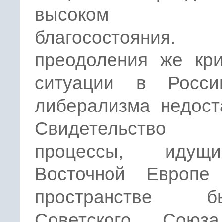
высоком ур
благосостояния
преодоления же кри
ситуации в Росс
либерализма недост
Свидетельство 
процессы, иду
Восточной Европ
пространстве бы
Советского Союз