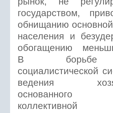
рынок, не регули
государством, прив
обнищанию основной
населения и безуде
обогащению меньши
В борьб
социалистической с
ведения хозяй
основанног
коллективной