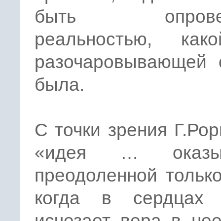
быть опровер
реальностью, ка
разочаровывающей 
была.
С точки зрения Г.Ро
«идея … оказыв
преодоленной только
когда в сердцах
исчезает вера в не