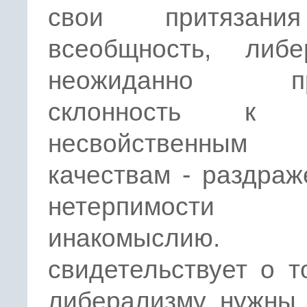
свои притязан
всеобщность, либе
неожиданно пр
склонность к 
несвойственны
качествам - раздра
нетерпимос
инакомыслию.
свидетельствует о т
либерализму нужны 