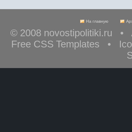
На главную
Ар
© 2008 novostipolitiki.ru 
Free CSS Templates • Ic
S