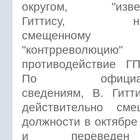
округом, "извес
Гиттису, нед
смещенном
"контрреволюц
противодействие ГП
По официал
сведениям, В. Гитт
действительно см
должности в октябре 
и перевед