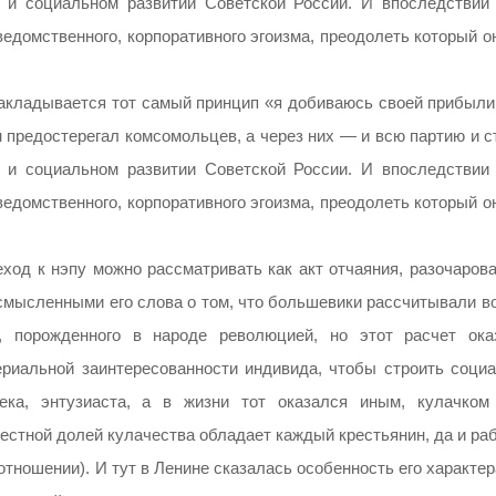
 и социальном развитии Советской России. И впоследствии
ведомственного, корпоративного эгоизма, преодолеть который о
 закладывается тот самый принцип «я добиваюсь своей прибыли
н предостерегал комсомольцев, а через них — и всю партию и с
 и социальном развитии Советской России. И впоследствии
ведомственного, корпоративного эгоизма, преодолеть который о
еход к нэпу можно рассматривать как акт отчаяния, разочаров
осмысленными его слова о том, что большевики рассчитывали в
, порожденного в народе революцией, но этот расчет ока
риальной заинтересованности индивида, чтобы строить социа
ка, энтузиаста, а в жизни тот оказался иным, кулачком
звестной долей кулачества обладает каждый крестьянин, да и ра
тношении). И тут в Ленине сказалась особенность его характер