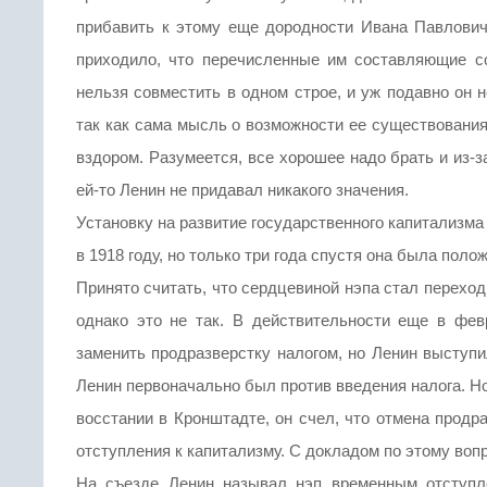
прибавить к этому еще дородности Ивана Павловича,
приходило, что перечисленные им составляющие 
нельзя совместить в одном строе, и уж подавно он 
так как сама мысль о возможности ее существования
вздором. Разумеется, все хорошее надо брать и из-з
ей-то Ленин не придавал никакого значения.
Установку на развитие государственного капитализма
в 1918 году, но только три года спустя она была поло
Принято считать, что сердцевиной нэпа стал переход
однако это не так. В действительности еще в фев
заменить продразверстку налогом, но Ленин выступи
Ленин первоначально был против введения налога. Но
восстании в Кронштадте, он счел, что отмена продр
отступления к капитализму. С докладом по этому воп
На съезде Ленин называл нэп временным отступл