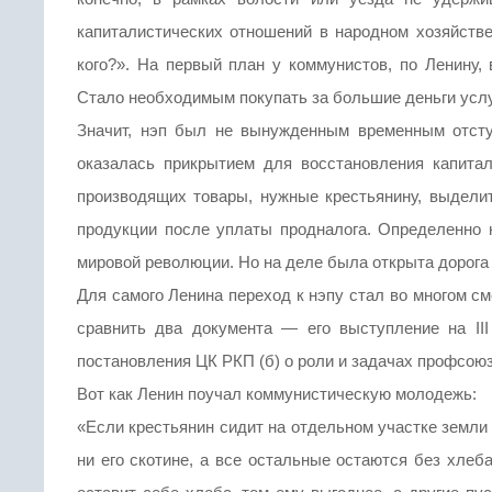
капиталистических отношений в народном хозяйств
кого?». На первый план у коммунистов, по Ленину, 
Стало необходимым покупать за большие деньги усл
Значит, нэп был не вынужденным временным отсту
оказалась прикрытием для восстановления капита
производящих товары, нужные крестьянину, выдели
продукции после уплаты продналога. Определенно 
мировой революции. Но на деле была открыта дорога
Для самого Ленина переход к нэпу стал во многом с
сравнить два документа — его выступление на II
постановления ЦК РКП (б) о роли и задачах профсоюз
Вот как Ленин поучал коммунистическую молодежь:
«Если крестьянин сидит на отдельном участке земли и
ни его скотине, а все остальные остаются без хлеб