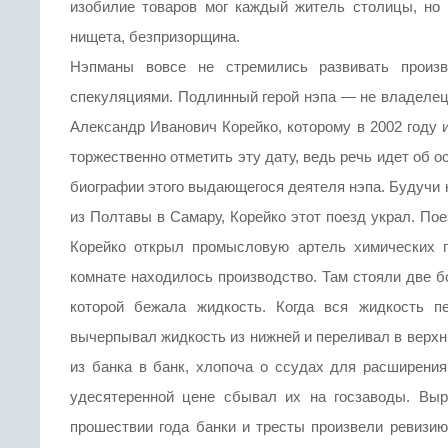
изобилие товаров мог каждый житель столицы, но к
нищета, безпризорщина.
Нэпманы вовсе не стремились развивать произ
спекуляциями. Подлинный герой нэпа — не владелец 
Александр Иванович Корейко, которому в 2002 году
торжественно отметить эту дату, ведь речь идет об
биографии этого выдающегося деятеля нэпа. Будучи 
из Полтавы в Самару, Корейко этот поезд украл. Пое
Корейко открыл промысловую артель химических п
комнате находилось производство. Там стояли две б
которой бежала жидкость. Когда вся жидкость п
вычерпывал жидкость из нижней и переливал в верхн
из банка в банк, хлопоча о ссудах для расширения
удесятеренной цене сбывал их на госзаводы. Вы
прошествии года банки и тресты произвели ревизию 