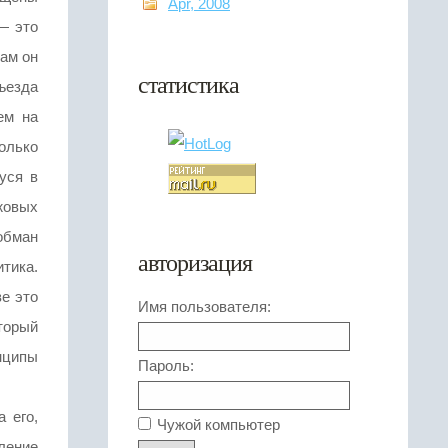
Apr, 2008
— это
сам он
статистика
ъезда
ем на
только
уся в
жовых
 обман
авторизация
тика.
е это
Имя пользователя:
оторый
нципы
Пароль:
 его,
Чужой компьютер
ление