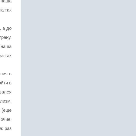
 наша
на так
, а до
трану.
 наша
на так
ания в
ойти в
зался
лизм.
 (еще
бочие,
а: раз