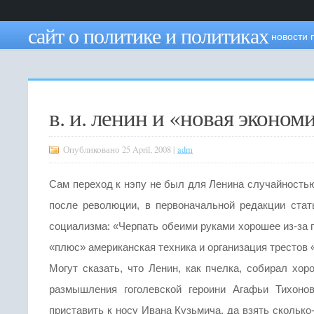
сайт о политике и политиках
новости 
в. и. ленин и «новая эконом
Опубликовано 25 April, 2008 |
adm
Сам переход к нэпу не был для Ленина случайностью,
после революции, в первоначальной редакции ста
социализма: «Черпать обеими руками хорошее из-за 
«плюс» американская техника и организация трестов 
Могут сказать, что Ленин, как пчелка, собирал хо
размышления гоголевской героини Агафьи Тихон
приставить к носу Ивана Кузьмича, да взять сколько