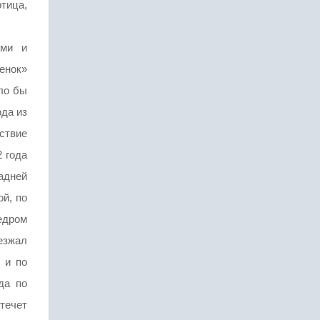
тица,
ами и
енок»
ло бы
ода из
ствие
2 года
адней
ой, по
едром
езжал
 и по
да по
течет