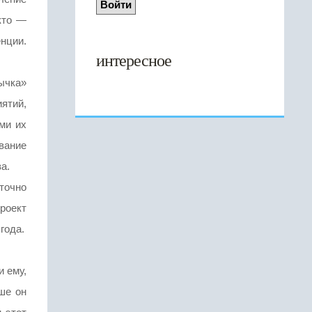
кто —
нции.
интересное
ычка»
ятий,
ми их
вание
а.
аточно
роект
года.
и ему,
ше он