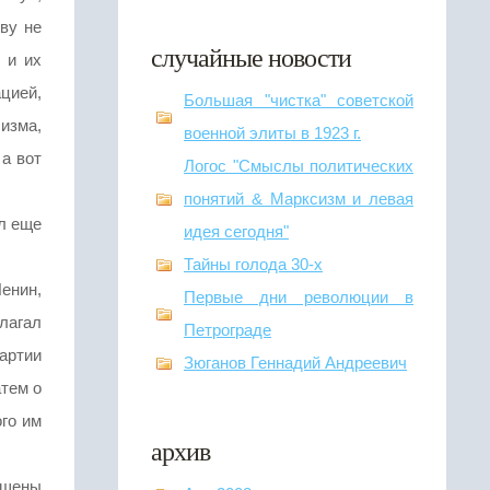
ву не
случайные новости
 и их
ацией,
Большая "чистка" советской
изма,
военной элиты в 1923 г.
 а вот
Логос "Смыслы политических
понятий & Марксизм и левая
ал еще
идея сегодня"
Тайны голода 30-х
Ленин,
Первые дни революции в
лагал
Петрограде
артии
Зюганов Геннадий Андреевич
атем о
го им
архив
ущены