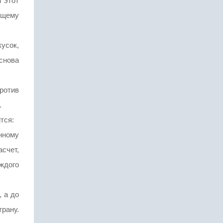
 этот
бщему
усок,
снова
ротив
.
тся:
нному
асчет,
ждого
, а до
трану.