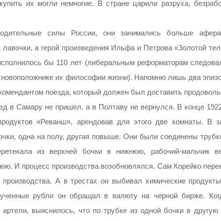
упить их могли немногие. В стране царили разруха, безрабо
водительные силы России, они занимались больше афер
лавочки, а герой произведения Ильфа и Петрова «Золотой тел
 исполнилось бы 110 лет (либеральным реформаторам следова
 основоположнике их философии жизни). Напомню лишь два эпиз
комендантом поезда, который должен был доставить продоволь
зд в Самару не пришел, а в Полтаву не вернулся. В конце 192
родуктов «Реванш», арендовав для этого две комнаты. В з
очки, одна на полу, другая повыше. Они были соединены трубк
еретекала из верхней бочки в нижнюю, рабочий-мальчик в
юю. И процесс производства возобновлялся. Сам Корейко пере
 производства. А в трестах он выбивал химические продукты
рученные рубли он обращал в валюту на черной бирже. Ког
артели, выяснилось, что по трубке из одной бочки в другую 