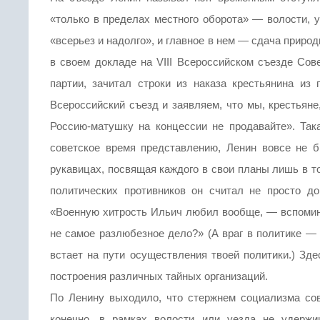
«только в пределах местного оборота» — волости, у
«всерьез и надолго», и главное в нем — сдача приро
в своем докладе на VIII Всероссийском съезде Сове
партии, зачитал строки из наказа крестьянина из
Всероссийский съезд и заявляем, что мы, крестьяне,
Россию-матушку на концессии не продавайте». Та
советское время представлению, Ленин вовсе не 
рукавицах, посвящая каждого в свои планы лишь в то
политических противников он считал не просто д
«Военную хитрость Ильич любил вообще, — вспомина
не самое разлюбезное дело?» (А враг в политике — 
встает на пути осуществления твоей политики.) Зд
построения различных тайных организаций.
По Ленину выходило, что стержнем социализма сове
конечно, в рамках волости или уезда не удержи