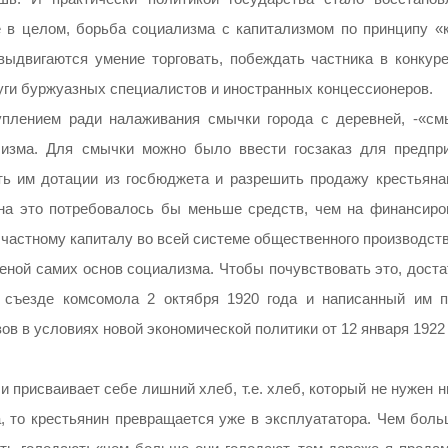
е в целом, борьба социализма с капитализмом по принципу «
выдвигаются умение торговать, побеждать частника в конкуре
уги буржуазных специалистов и иностранных концессионеров.
плением ради налаживания смычки города с деревней, -«см
лизма. Для смычки можно было ввести госзаказ для предпри
ть им дотации из госбюджета и разрешить продажу крестьяна
на это потребовалось бы меньше средств, чем на финансиро
 частному капиталу во всей системе общественного производств
меной самих основ социализма. Чтобы почувствовать это, дост
I съезде комсомола 2 октября 1920 года и написанный им п
ов в условиях новой экономической политики от 12 января 1922 
 присваивает себе лишний хлеб, т.е. хлеб, который не нужен н
а, то крестьянин превращается уже в эксплуататора. Чем боль