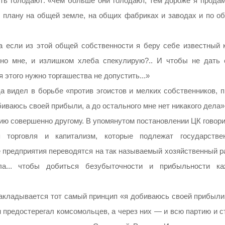
сть голодают: «чем больше они голодают, тем дороже я продам
 плану на общей земле, на общих фабриках и заводах и по о
а если из этой общей собственности я беру себе известный к
но мне, и излишком хлеба спекулирую?.. И чтобы не дать 
 этого нужно торгашества не допустить...»
а видел в борьбе «против эгоистов и мелких собственников, п
обиваюсь своей прибыли, а до остального мне нет никакого дела»
ию совершенно другому. В упомянутом постановлении ЦК говори
 торговля и капитализм, которые подлежат государстве
е предприятия переводятся на так называемый хозяйственный р
ла... чтобы добиться безубыточности и прибыльности ка
 закладывается тот самый принцип «я добиваюсь своей прибыли
н предостерегал комсомольцев, а через них — и всю партию и с