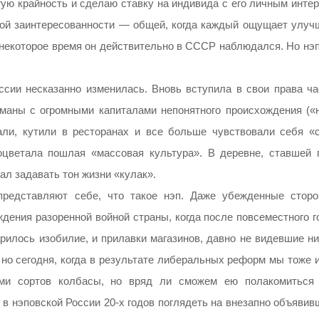
угую крайность и сделаю ставку на индивида с его личным инте
ной заинтересованности — общей, когда каждый ощущает улуч
и некоторое время он действительно в СССР наблюдался. Но нэ
сии несказанно изменилась. Вновь вступила в свои права ча
пманы с огромными капиталами непонятного происхождения («
вали, кутили в ресторанах и все больше чувствовали себя «
оцветала пошлая «массовая культура». В деревне, ставшей 
ал задавать тон жизни «кулак».
редставляют себе, что такое нэп. Даже убежденные сторо
дения разоренной войной страны, когда после повсеместного г
илось изобилие, и прилавки магазинов, давно не видевшие ни
к, но сегодня, когда в результате либеральных реформ мы тоже
ми сортов колбасы, но вряд ли сможем ею полакомиться 
 и в нэповской России 20-х годов поглядеть на внезапно объяви