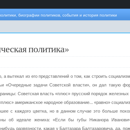
политики, биографии политиков, события и история политики
ическая политика»
 а вытекал из его представлений о том, как строить социализ
тьи «Очередные задачи Советской власти», он дал такую фо
границы: Советская власть «плюс» прусский порядок железных 
«плюс» американское народное образование... «равно» социали
рошее с каждого цветка, но в данном случае это больше похо
овны об идеале жениха: «Если бы губы Никанора Иванови
-нибудь развязности, какая у Балтазара Балтазаровича, да, по