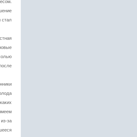
ресом.
шение
п стал
стная
новые
солью
после
нники
олода
каких
 имеем
из-за
вшееся