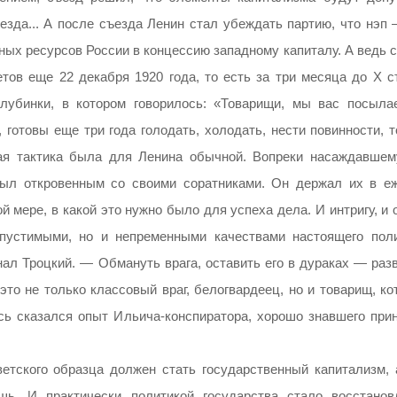
езда... А после съезда Ленин стал убеждать партию, что нэп 
дных ресурсов России в концессию западному капиталу. А ведь 
тов еще 22 декабря 1920 года, то есть за три месяца до X с
 глубинки, в котором говорилось: «Товарищи, мы вас посыла
 готовы еще три года голодать, холодать, нести повинности, 
кая тактика была для Ленина обычной. Вопреки насаждавшем
был откровенным со своими соратниками. Он держал их в е
й мере, в какой это нужно было для успеха дела. И интригу, и
опустимыми, но и непременными качествами настоящего поли
л Троцкий. — Обмануть врага, оставить его в дураках — разв
это не только классовый враг, белогвардеец, но и товарищ, к
есь сказался опыт Ильича-конспиратора, хорошо знавшего при
тского образца должен стать государственный капитализм, а
шь. И практически политикой государства стало восстанов