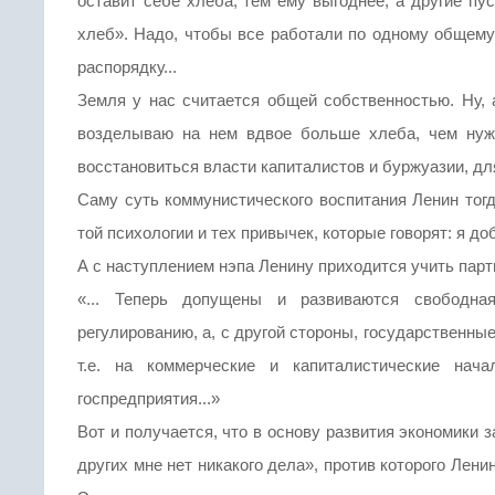
оставит себе хлеба, тем ему выгоднее, а другие пу
хлеб». Надо, чтобы все работали по одному общему
распорядку...
Земля у нас считается общей собственностью. Ну, 
возделываю на нем вдвое больше хлеба, чем нуж
восстановиться власти капиталистов и буржуазии, для
Саму суть коммунистического воспитания Ленин тогд
той психологии и тех привычек, которые говорят: я д
А с наступлением нэпа Ленину приходится учить парт
«... Теперь допущены и развиваются свободная
регулированию, а, с другой стороны, государственны
т.е. на коммерческие и капиталистические нача
госпредприятия...»
Вот и получается, что в основу развития экономики
других мне нет никакого дела», против которого Лени