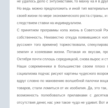
не удалось дело с энтузиастами, то махну ка я в др
Но ведь можно предположить и иной тип материаль
своей жизни по мере экономического роста страны, 
следствием ставки на индивидуализм.
С принятием программы нэпа жизнь в Советской Рос
собственность. Неизвестно откуда появившиеся нэ
русские» того времени) торжествовали, спекулиро
земли» и хозяевами жизни. Потакая их вкусам, пр
Октября почти сплошь середняцкой, снова вырос и ст
Наши современники в большинстве своем плохо п
социализма подчас рисуют картины чудесного возрож
вдруг словно по мановению волшебной палочки воцар
товаров, стали ломиться от их изобилия. Да, это та
возможность полюбоваться прилавками с десятка
отсутствия денег, нас уже такое чудо не удивит. Вот