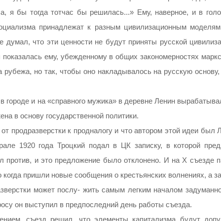
 я бы тогда тотчас бы решилась...» Ему, наверное, и в голо
социализма принадлежат к разным цивилизационным моделям
не думал, что эти ценности не будут приняты русской цивилиз
 показалась ему, убежденному в общих закономерностях маркс
а рубежа, но так, чтобы оно накладывалось на русскую основу,
 в городе и на «справного мужика» в деревне Ленин вырабатыв
жена в основу государственной политики.
 от продразверстки к продналогу и что автором этой идеи был 
рале 1920 года Троцкий подал в ЦК записку, в которой пред
л против, и это предложение было отклонено. И на X съезде п
 когда пришли новые сообщения о крестьянских волнениях, а з
азверстки может послу- жить самым легким началом задуманно
росу он выступил в предпоследний день работы съезда.
ением, съезд решил, что элементы капитализма будут доп