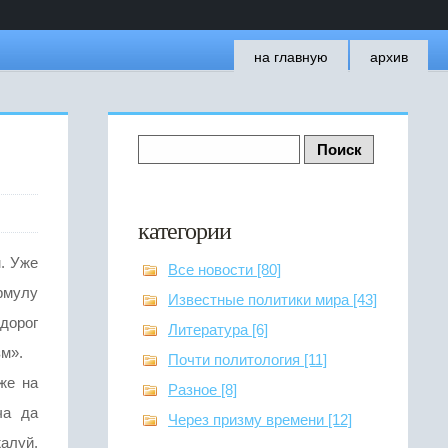
на главную
архив
категории
м. Уже
Все новости [80]
рмулу
Известные политики мира [43]
дорог
Литература [6]
зм».
Почти политология [11]
же на
Разное [8]
ча да
Через призму времени [12]
жалуй,