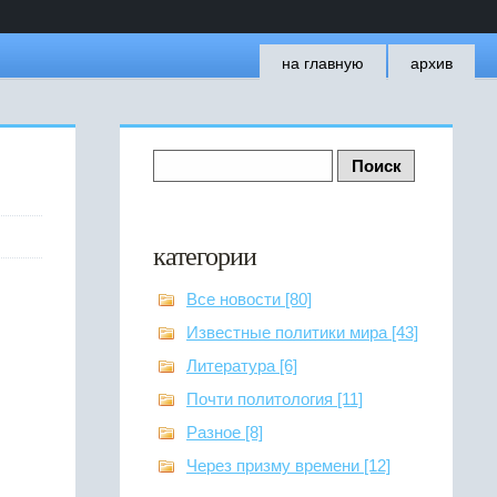
на главную
архив
категории
Все новости [80]
Известные политики мира [43]
Литература [6]
Почти политология [11]
Разное [8]
Через призму времени [12]