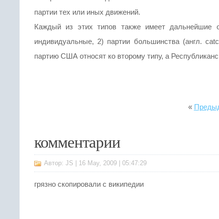
партии тех или иных движений.
Каждый из этих типов также имеет дальнейшие о
индивидуальные, 2) партии большинства (англ. catc
партию США относят ко второму типу, а Республикан
«
Предыд
комментарии
Автор: JS | 16 May, 2009 | 05:47:29
грязно скопировали с википедии