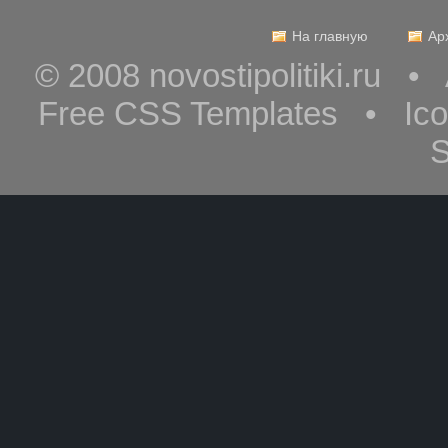
На главную
Ар
© 2008 novostipolitiki.ru 
Free CSS Templates • Ic
S