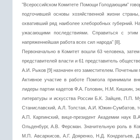
"Всероссийском Комитете Помощи Голодающим" говор
подточившей основы хозяйственной жизни страны,
охвативший ряд наиболее хлеборобных губерний. Нас
ужасающими последствиями. Справиться с этим
напряженнейшая работа всех сил народа" [8].
Первоначально в Комитет вошли 63 человека, затем
представителей власти и 61 представитель обществе
А.И. Рыков [9] назначен его заместителем. Почетным 
Активное участие в работе Помгола принимали вн
лидеры партии кадетов Ф.А. Головин, Н.М. Кишкин, э
литературы и искусства России Б.К. Зайцев, П.П. М
Станиславский, А.Л. Толстая, А.И. Южин-Сумбатов, т
А.П. Карпинский, вице-президент Академии наук В.А
Ольденбург, А.В. Ферсман. Значительную роль в Ко
М.П. Авсаркисов, А.Г. Дояренко, Н.Д. Кондратьев, Д