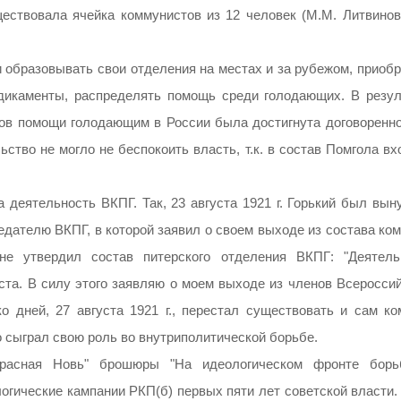
ествовала ячейка коммунистов из 12 человек (М.М. Литвинов,
образовывать свои отделения на местах и за рубежом, приобр
едикаменты, распределять помощь среди голодающих. В резул
ов помощи голодающим в России была достигнута договоренно
ство не могло не беспокоить власть, т.к. в состав Помгола в
а деятельность ВКПГ. Так, 23 августа 1921 г. Горький был вы
едателю ВКПГ, в которой заявил о своем выходе из состава ко
не утвердил состав питерского отделения ВКПГ: "Деятель
та. В силу этого заявляю о моем выходе из членов Всероссий
 дней, 27 августа 1921 г., перестал существовать и сам ком
о сыграл свою роль во внутриполитической борьбе.
Красная Новь" брошюры "На идеологическом фронте бор
гические кампании РКП(б) первых пяти лет советской власти.