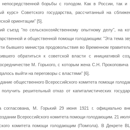
 непосредственной борьбы с голодом. Как в России, так и 
ый курс» Советского государства, рассчитанный на сближе
кой ориентации" [5].
ий съезд "по сельскохозяйственному опытному делу", на ко
арственной и общественной помощи голодающим: "Эта тема зв
сти бывшего министра продовольствия во Временном правитель
жившего обратиться к советской власти с инициативой соз
осредничестве М. Горького, с которым жена С.Н. Прокоповича 
алось выйти на переговоры с властями" [6].
оздание общественного Всероссийского комитета помощи голод
получить решительный отказ от капиталистических государ
 согласована, М. Горький 29 июня 1921 г. официально вн
оздании Всероссийского комитета помощи голодающим. 21 июля
йского комитета помощи голодающим (Помгола). В Декрете В