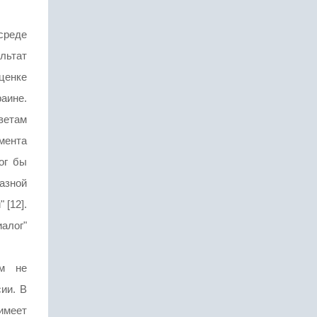
среде
льтат
ценке
аине.
ветам
мента
ог бы
азной
 [12].
алог"
им не
ии. В
 имеет