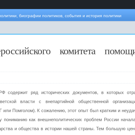
политики, биографии политиков, события и история политики
российского комитета помощ
Ф содержит ряд исторических документов, в которых отр
оветской власти с внепартийной общественной организац
или Помголом). К сожалению, этот опыт был кратким и неуда
у пониманию как внешнеполитических проблем России начала
дарства и общества в истории нашей страны. Тем большую цен