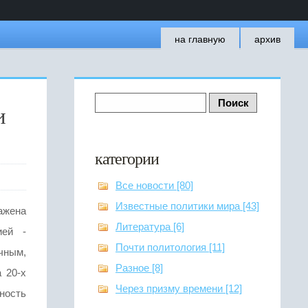
на главную
архив
и
категории
Все новости [80]
Известные политики мира [43]
ажена
Литература [6]
ией -
Почти политология [11]
чным,
Разное [8]
 20-х
Через призму времени [12]
ность