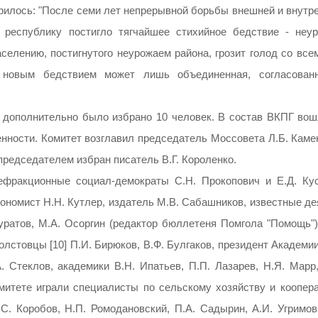
илось: "После семи лет непрерывной борьбы внешней и внутре
 республику постигло тягчайшее стихийное бедствие - неур
елению, постигнутого неурожаем района, грозит голод со всем
 новым бедствием может лишь объединенная, согласован
 дополнительно было избрано 10 человек. В состав ВКПГ вош
нности. Комитет возглавил председатель Моссовета Л.Б. Камен
председателем избран писатель В.Г. Короленко.
ефракционные социал-демократы С.Н. Прокопович и Е.Д. Кус
кономист H.Н. Кутлер, издатель М.В. Сабашников, известные д
уратов, М.А. Осоргин (редактор бюллетеня Помгола "Помощь"),
олстовцы [10] П.И. Бирюков, В.Ф. Булгаков, президент Академи
. Стеклов, академики В.Н. Ипатьев, П.П. Лазарев, Н.Я. Марр,
митете играли специалисты по сельскому хозяйству и коопера
.С. Коробов, Н.П. Ромодановский, П.А. Садырин, А.И. Угримов