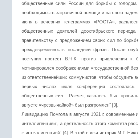
общественные силы России для борьбы с голодом.
необходимость заграничной помощи и на свою надежд
июня в вечерних телеграммах «РОСТА», расклеен
общественных деятелей дооктябрьского периода
правительству с предложением своих сил по борьб
преждевременность последней фразы. После опу
поступил протест В.Ч.К. против привлечения к 
мотивировался соображениями «государственной бе
из ответственнейших коммунистов, чтобы обсудить в
первых числах июля конференция состоялась.
общественных сил... Расчет, казалось, был правиль
августе «чрезвычайкой» был разгромлен" [3].
Ликвидацию Помгола в августе 1921 г. современные
интеллигенцией", а деятельность этого комитета ра
с интеллигенцией" [4]. В этой связи историк М.Г. Н