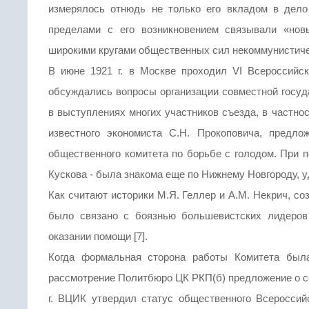
измерялось отнюдь не только его вкладом в дело
пределами с его возникновением связывали «нов
широкими кругами общественных сил некоммунистичес
В июне 1921 г. в Москве проходил VI Всероссийск
обсуждались вопросы организации совместной госуд
в выступлениях многих участников съезда, в частно
известного экономиста С.Н. Прокоповича, предло
общественного комитета по борьбе с голодом. При п
Кускова - была знакома еще по Нижнему Новгороду, уд
Как считают историки М.Я. Геллер и A.M. Некрич, с
было связано с боязнью большевистских лидеров 
оказании помощи [7].
Когда формальная сторона работы Комитета была
рассмотрение Политбюро ЦК РКП(б) предложение о с
г. ВЦИК утвердил статус общественного Всеросси