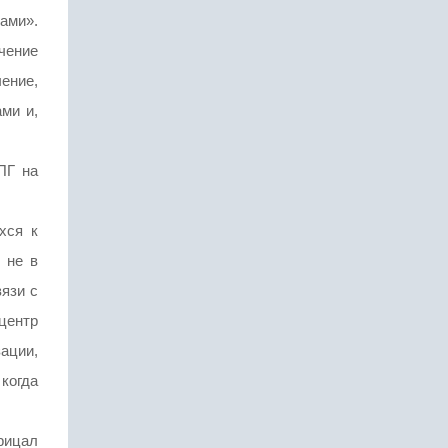
ами».
чение
ение,
ми и,
ПГ на
хся к
 не в
язи с
центр
ации,
 когда
трицал