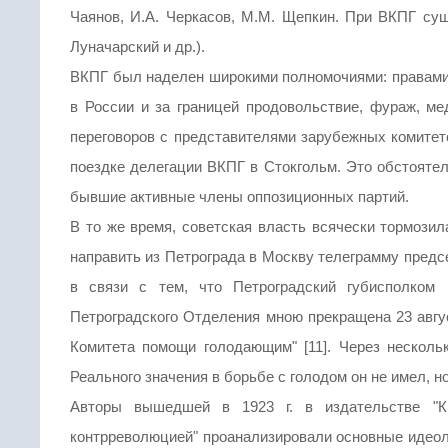
Чаянов, И.А. Черкасов, М.М. Щепкин. При ВКПГ сущ
Луначарский и др.).
ВКПГ был наделен широкими полномочиями: правами 
в России и за границей продовольствие, фураж, м
переговоров с представителями зарубежных комитет
поездке делегации ВКПГ в Стокгольм. Это обстоятель
бывшие активные члены оппозиционных партий.
В то же время, советская власть всячески тормозил
направить из Петрограда в Москву телеграмму предс
в связи с тем, что Петроградский губисполком 
Петроградского Отделения мною прекращена 23 авгус
Комитета помощи голодающим" [11]. Через несколько
Реального значения в борьбе с голодом он не имел, н
Авторы вышедшей в 1923 г. в издательстве "
контрреволюцией" проанализировали основные идеоло