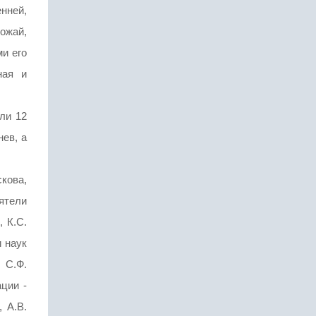
нней,
ожай,
и его
ная и
ли 12
ев, а
кова,
еятели
 К.С.
и наук
 С.Ф.
ции -
, А.В.