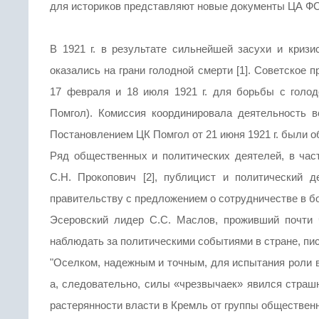
для историков представляют новые документы ЦА ФС
В 1921 г. в результате сильнейшей засухи и криз
оказались на грани голодной смерти [1]. Советское
17 февраля и 18 июля 1921 г. для борьбы с гол
Помгол). Комиссия координировала деятельность 
Постановлением ЦК Помгол от 21 июня 1921 г. были 
Ряд общественных и политических деятелей, в час
С.Н. Прокопович [2], публицист и политический д
правительству с предложением о сотрудничестве в бо
Эсеровский лидер С.С. Маслов, проживший почти 
наблюдать за политическими событиями в стране, пи
"Оселком, надежным и точным, для испытания роли в
а, следовательно, силы «чрезвычаек» явился страшн
растерянности власти в Кремль от группы обществен