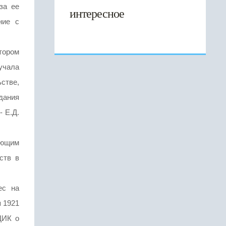
за ее
интересное
ние с
тором
учала
стве,
дания
- Е.Д.
ающим
ств в
ес на
 1921
ЦИК о