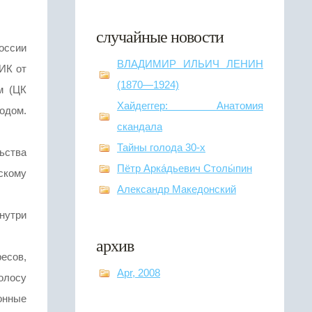
случайные новости
оссии
ВЛАДИМИР ИЛЬИЧ ЛЕНИН
ИК от
(1870—1924)
м (ЦК
Хайдеггер: Анатомия
одом.
скандала
Тайны голода 30-х
ьства
Пётр Арка́дьевич Столы́пин
скому
Александр Македонский
нутри
архив
есов,
Apr, 2008
олосу
онные