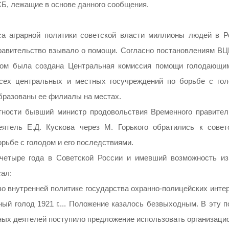
Б, лежащие в основе данного сообщения.
иса аграрной политики советской власти миллионы людей в Р
 правительство взывало о помощи. Согласно постановлениям ВЦ
одом была создана Центральная комиссия помощи голодающи
всех центральных и местных госучреждений по борьбе с гол
образованы ее филиалы на местах.
тности бывший министр продовольствия Временного правител
еятель Е.Д. Кускова через М. Горького обратились к совет
рьбе с голодом и его последствиями.
четыре года в Советской России и имевший возможность из
сал:
о внутренней политике государства охранно-полицейских интер
ый голод 1921 г.... Положение казалось безвыходным. В эту п
ных деятелей поступило предложение использовать организаци