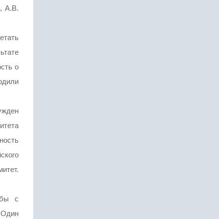
 А.В.
етать
ьтате
сть о
ходили
нужден
митета
ность
ского
итет.
ьбы с
 Один