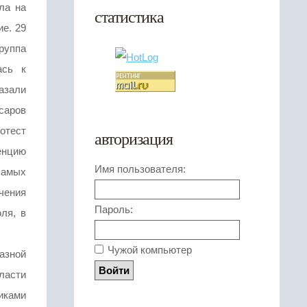
ла на
статистика
е. 29
руппа
ась к
азали
саров
отест
авторизация
енцию
Имя пользователя:
самых
чения
Пароль:
ля, в
Чужой компьютер
азной
власти
никами