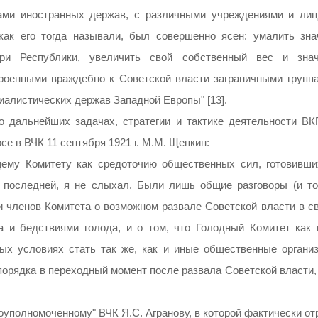
ами иностранных держав, с различными учреждениями и лиц
как его тогда называли, был совершенно ясен: умалить зна
ри Республики, увеличить свой собственный вес и знач
роенными враждебно к Советской власти заграничными группа
иалистических держав Западной Европы" [13].
о дальнейших задачах, стратегии и тактике деятельности ВК
се в ВЧК 11 сентября 1921 г. М.М. Щепкин:
щему Комитету как средоточию общественных сил, готовивши
 последней, я не слыхал. Были лишь общие разговоры (и то
 членов Комитета о возможном развале Советской власти в св
а и бедствиями голода, и о том, что Голодный Комитет как 
ых условиях стать так же, как и иные общественные организ
порядка в переходный момент после развала Советской власти,
оуполномоченному" ВЧК Я.С. Агранову, в которой фактически о