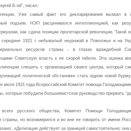
ргей Б-ой", писал:
генции. Уже самый факт его декларирования вызвал в 
ный подъем. НЭП расценивался интеллигенцией, как резу
ржуазии, как сдача позиции пролетарской революции. Такой о
 середине 1921 г. небывалый неурожай в Поволжье и на Укр
териальных ресурсов страны - в глазах враждебной Со
ущими Советскую власть к ее скорой гибели. Эта оценка мо
лигенции спешить с организацией своего центра, который см
адлежащей политической обстановке стать ядром новой буржу
це июля 1921 года Всероссийский Комитет помощи Голодающими"
ы, которые побудили большевистское руководство прервать "ди
м всего русского общества, Комитет Помощи Голодающ
страны, но вознамерился и во вне ее говорить от имени Росс
зано: .«Делегация действует за границей самостоятельно; она