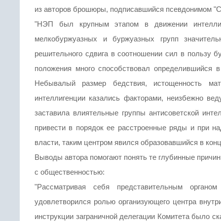
из авторов брошюры, подписавшийся псевдонимом "Се
"НЭП был крупным этапом в движении интелли
мелкобуржуазных и буржуазных групп значитель
решительного сдвига в соотношении сил в пользу бу
положения много способствовал определившийся в
Небывалый размер бедствия, истощенность ма
интеллигенции казались факторами, неизбежно вед
заставила влиятельные группы антисоветской интел
привести в порядок ее расстроенные ряды и при н
власти, таким центром явился образовавшийся в кон
Выводы автора помогают понять те глубинные причин
с общественностью:
"Рассматривая себя представительным органо
удовлетворился ролью организующего центра внутри 
инструкции заграничной делегации Комитета было ска