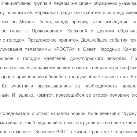
 Инициативная группа в первом же своем обращении указыва
у получить ее. «Кремль» с радостью ухватился за предложени
ных по Москве, было, между прочим, такое извещение: «г
 во главе с Прокоповичем, Кусковой и другими обратил
е с голодом. Предложение принято». Дальнейшие события пок
бликования телеграммы «РОСТА» в Совет Народных Комис
борьбе с голодом «деятелей дооктябрьского периода». Пр
зопасности». «Совнарком» решил созвать специальную конфер
опрос о привлечении к борьбе с голодом общественных сил. В 
 Ее участники высказывались за необходимость привле
ный. И, однако, комитет, появившийся во второй половине ию
 исследователи считают началом борьбы большевиков с "буржу
ссматривают как "неудавшийся опыт сотрудничества советской 
иколаев отмечает: "Значение ВКПГ в жизни страны уже современ