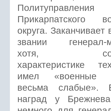
Политуправления
Прикарпатского во
округа. Заканчивает 
звании генерал-м
хотя, согл
характеристике те
имел «военные з
весьма слабые». 
наград у Брежнев
немного для генера