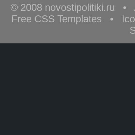
© 2008 novostipolitiki.ru 
Free CSS Templates • Ic
S