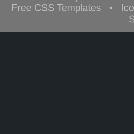
Free CSS Templates • Ic
S