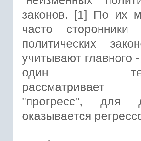
"неизменных" полит
законов. [1] По их 
часто сторонники 
политических зако
учитывают главного - 
один теор
рассматривае
"прогресс", для д
оказывается регресс