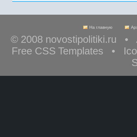
На главную
Ар
© 2008 novostipolitiki.ru 
Free CSS Templates • Ic
S