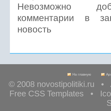
Невозможно доба
комментарии в за
новость
На главную
Ар
© 2008 novostipolitiki.ru 
Free CSS Templates • Ic
S