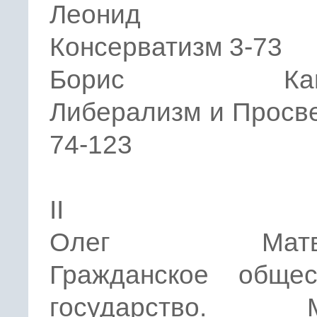
Леонид Ио
Консерватизм 3-73
Борис Капус
Либерализм и Просв
74-123
II
Олег Матвей
Гражданское обще
государство. М