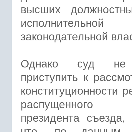
высших должностн
исполнительн
законодательной влас
Однако суд не
приступить к рассм
конституционности 
распущенного у
президента съезда,
что, по данным 