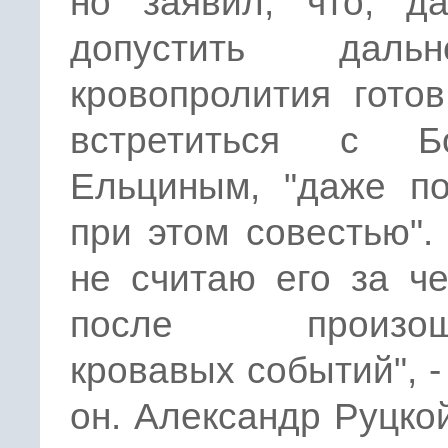
но заявил, что, д
допустить дальн
кровопролития гото
встретиться с Б
Ельциным, "даже по
при этом совестью".
не считаю его за ч
после произош
кровавых событий", -
он. Александр Руцко