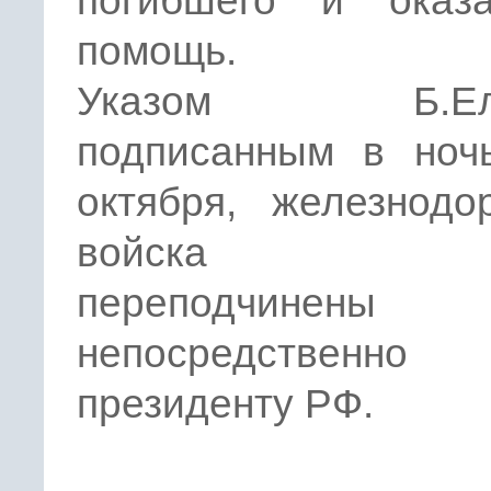
погибшего и оказ
помощь.
Указом Б.Ель
подписанным в ноч
октября, железнодо
войска Ро
переподчинены
непосредственно
президенту РФ.