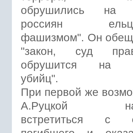
обрушились на г
россиян ельци
фашизмом". Он обещ
"закон, суд пра
обрушится на г
убийц".
При первой же возм
А.Руцкой нам
встретиться с с