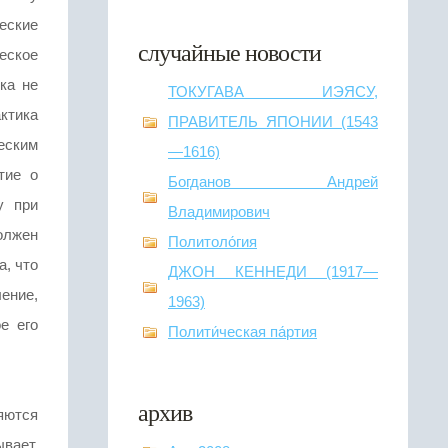
еские
случайные новости
ческое
ка не
ТОКУГАВА ИЭЯСУ,
ктика
ПРАВИТЕЛЬ ЯПОНИИ (1543
еским
—1616)
тие о
Богданов Андрей
у при
Владимирович
олжен
Политоло́гия
а, что
ДЖОН КЕННЕДИ (1917—
ение,
1963)
е его
Полити́ческая па́ртия
архив
яются
вает,