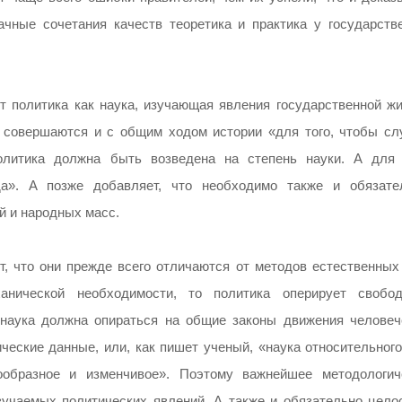
ачные сочетания качеств теоретика и практика у государств
ет политика как наука, изучающая явления государственной жи
и совершаются и с общим ходом истории «для того, чтобы сл
олитика должна быть возведена на степень науки. А для 
а». А позже добавляет, что необходимо также и обязате
й и народных масс.
, что они прежде всего отличаются от методов естественных 
нической необходимости, то политика оперирует свобо
 наука должна опираться на общие законы движения человеч
ческие данные, или, как пишет ученый, «наука относительного
ообразное и изменчивое». Поэтому важнейшее методологич
изучаемых политических явлений. А также и обязательно цело