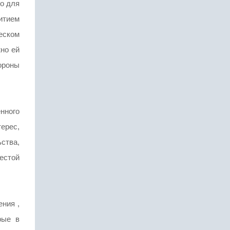
во для
итием
еском
но ей
тороны
нного
ерес,
ства,
шестой
ния ,
рые в