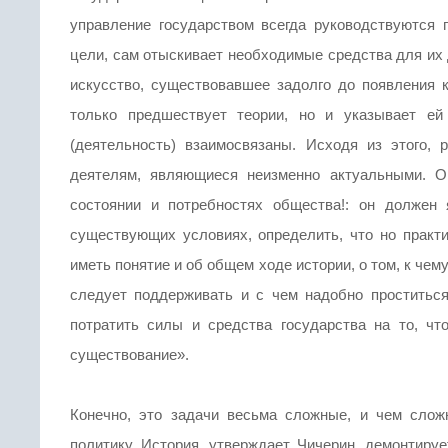
управление государством всегда руководствуются 
цели, сам отыскивает необходимые средства для их 
искусство, существовавшее задолго до появления к
только предшествует теории, но и указывает ей 
(деятельность) взаимосвязаны. Исходя из этого,
деятелям, являющиеся неизменно актуальными. О
состоянии и потребностях общества!: он должен
существующих условиях, определить, что но практ
иметь понятие и об общем ходе истории, о том, к че
следует поддерживать и с чем надобно проститься
потратить силы и средства государства на то, чт
существование».
Конечно, это задачи весьма сложные, и чем слож
политику. История, утверждает Чичерин, демонтируе