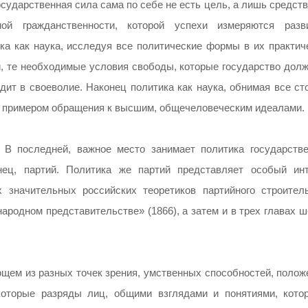
осударственная сила сама по себе не есть цель, а лишь средст
ной гражданственности, которой успехи измеряются разв
ка как наука, исследуя все политические формы в их практич
, те необходимые условия свободы, которые государство долж
одит в своеволие. Наконец политика как наука, обнимая все с
ь примером обращения к высшим, общечеловеческим идеалами.
В последней, важное место занимает политика государстве
онец, партий. Политика же партий представляет особый инт
 значительных российских теоретиков партийного строитель
народном представительстве» (1866), а затем и в трех главах 
щем из разных точек зрения, умственных способностей, положе
которые разряды лиц, общими взглядами и понятиями, кото