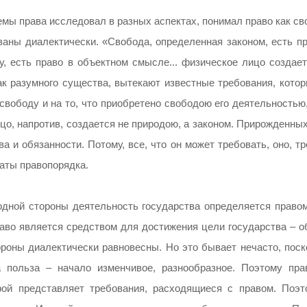
емы права исследовал в разных аспектах, понимал право как с
аны диалектически. «Свобода, определенная законом, есть пр
, есть право в объектном смысле... физическое лицо создает
ак разумного существа, вытекают известные требования, котор
 свободу и на то, что приобретено свободою его деятельностью
цо, напротив, создается не природою, а законом. Прирожденны
ва и обязанности. Потому, все, что он может требовать, оно, т
латы правопорядка.
одной стороны деятельность государства определяется правом
раво является средством для достижения цели государства – о
тороны диалектически равновесны. Но это бывает нечасто, пос
а польза – начало изменчивое, разнообразное. Поэтому пра
рой представляет требования, расходящиеся с правом. Поэт