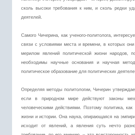
сколь высоки требования к ним, и сколь редки уд
деятелей.
Самого Чичерина, как ученого-политолога, интересу
связи с условиями места и времени, в которых он
мерилом явлений политической жизни народов, п
необходимы научные основания и научная метод
политическое образование для политических деятеле
Определяя методы политологии, Чичерин утверждает
если в природном мире действуют законы меха
человеческими действиями. Поэтому политика, как
жизни и истории. Она наука, опирающаяся на эмпири
исходит от явлений, а явления суть нечто разн
требование, по его мнению, – это всесторонность 