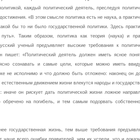
политикой, каждый политический деятель, преследуя политич
достижения. «В этом смысле политика есть не наука, а практи
акой бы то ни было государственной политики. Здесь практи
путь». Таким образом, политика как теория (наука) и пра
 русский ученый предъявляет высокие требования к политич
н пишет: «Политический деятель должен иметь ясное поня
 ясно сознавать и самые цели, которые можно иметь ввид
ике не исполнимо и что должно быть отложено: наконец он д
му естественным движением жизни влекутся народы и государств
: иначе он рискует дать политической жизни ложное направл
о обречено на погибель, и тем самым подорвать собственно
нее государственная жизнь, тем выше требования предъявл
т чаще всего ошибки правителей, чем их успели, что и доказы