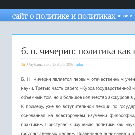
сайт о политике и политиках
новости 
б. н. чичерин: политика как
Опубликовано 25 April, 2008 |
adm
Б. Н. Чичерин является первым отечественным учены
науки. Третью часть своего «Курса государственной 
объемный том, но и большое количество экскурсов в 
К примеру, уже во вступительной лекции по госуда
основанная на всестороннем изучении философии
практики». Приступая к изучению политики как наук
государственных целей». Правильное понимание и из