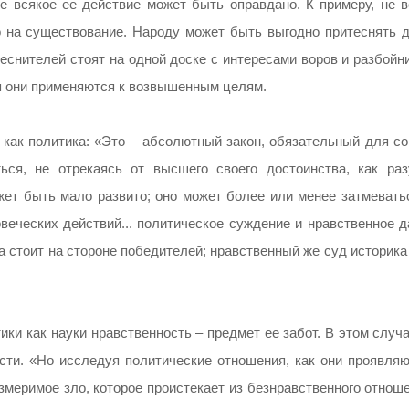
е всякое ее действие может быть оправдано. К примеру, не в
 на существование. Народу может быть выгодно притеснять д
еснителей стоят на одной доске с интересами воров и разбойн
тя они применяются к возвышенным целям.
, как политика: «Это – абсолютный закон, обязательный для с
ься, не отрекаясь от высшего своего достоинства, как раз
жет быть мало развито; оно может более или менее затмеватьс
еческих действий... политическое суждение и нравственное д
а стоит на стороне победителей; нравственный же суд историк
ики как науки нравственность – предмет ее забот. В этом случ
сти. «Но исследуя политические отношения, как они проявляю
измеримое зло, которое проистекает из безнравственного отнош