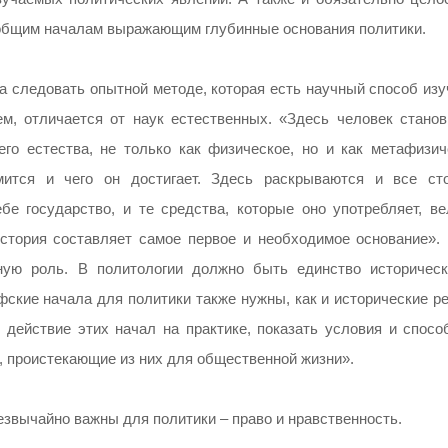
к общим началам выражающим глубинные основания политики.
на следовать опытной методе, которая есть научный способ из
ем, отличается от наук естественных. «Здесь человек станов
го естества, не только как физическое, но и как метафизич
ится и чего он достигает. Здесь раскрываются и все ст
бе государство, и те средства, которые оно употребляет, ве
стория составляет самое первое и необходимое основание». 
ную роль. В политологии должно быть единство историческ
фские начала для политики также нужны, как и исторические р
 действие этих начал на практике, показать условия и спосо
 проистекающие из них для общественной жизни».
звычайно важны для политики – право и нравственность.