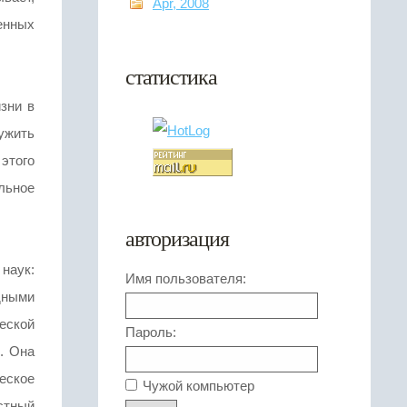
Apr, 2008
енных
статистика
зни в
ужить
этого
льное
авторизация
наук:
Имя пользователя:
дными
еской
Пароль:
. Она
еское
Чужой компьютер
стный