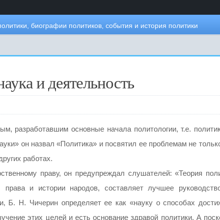
политики, биографии политиков, события и история политики
 наука и деятельность
м, разработавшим основные начала политологии, т.е. политик
науки» он назвал «Политика» и посвятил ее проблемам не тольк
других работах.
рственному праву, он предупреждал слушателей: «Теория поли
, права и истории народов, составляет лучшее руководств
и, Б. Н. Чичерин определяет ее как «науку о способах дости
учение этих целей и есть основание здравой политики. А поск