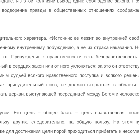
аждане. Из этой коллизии выход один: соблюдение закона. По
е водворение правды в общественных отношениях сообража
ительного характера. «Источник ее лежит во внутренней своб
енному внутреннему побуждению, а не из страха наказания. Н
т.п. Принуждение к нравственности есть безнравственность.
й в сердцах закон или от него уклоняться; за это он ответств
мым судьей всякого нравственного поступка и всякого решени
как принудительный союз, не должно вторгаться в области 
гать церкви, выступающей посредницей между Богом и человеко
ругом. Его цель – общее благо – цель нравственная, поск
ользу других, следовательно, на общую пользу. На этом п
ике для достижения цели порой приходиться прибегать к несог