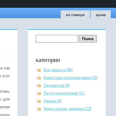
на главную
архив
категории
и как
Все новости [80]
о этот
Известные политики мира [43]
Литература [6]
тики,
Почти политология [11]
о для
Разное [8]
жения
Через призму времени [12]
ольку