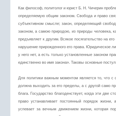
Как философ, политолог и юрист Б. Н. Чичерин пробл
определяемую общим законом. Свобода и право связ
субъективном смысле; закон, определяющий свободу
законом, а самою природою, из природы человека, к
предъявляет к другим. Всякое посягательство на его
нарушение прирожденного его права. Юридическое ли
у него нет, а есть только установленные законом пра
единственно во имя закона». Таковы основные посту
Для политики важным моментом является то, что с 
должна выходить за его пределы, а с другой само п
блага. Государство благоденствует, когда эти две с
право устанавливает постоянный порядок жизни, 
успевает за вечным движением жизни, которая по