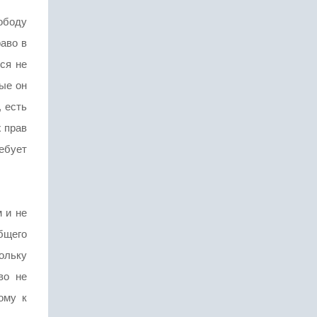
вободу
аво в
ся не
ые он
, есть
х прав
ребует
 и не
бщего
кольку
во не
ому к