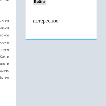
интересное
учения
иться
еское
ороны
ликие
Как и
ого и
еалии.
бы их