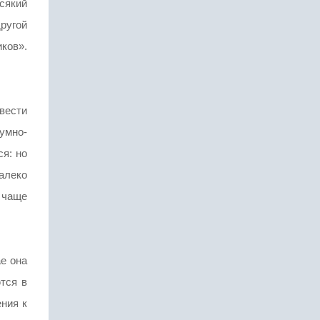
сякий
ругой
иков».
овести
умно-
я: но
алеко
а чаще
ае она
тся в
ения к