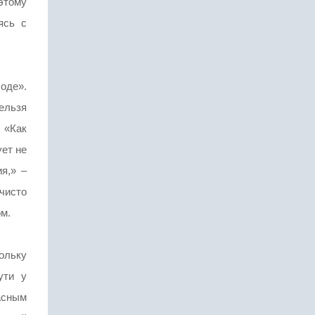
этому
ясь с
оде».
ельзя
 «Как
ует не
я,» –
чисто
м.
ольку
ути у
ласным