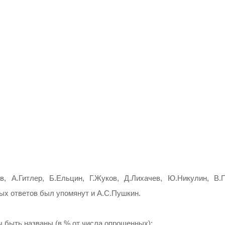
 А.Гитлер, Б.Ельцин, Г.Жуков, Д.Лихачев, Ю.Никулин, В.П
ых ответов был упомянут и А.С.Пушкин.
ы быть названы (в % от числа опрошенных):