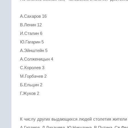
А.Сахаров 16
В.Ленин 12
И.Сталин 6
Ю.Гагарин 5
А.Эйнштейн 5
А.Солженицын 4
С.Королев 3
М.Горбачев 2
Б.Ельцин 2
Г.Жуков 2
К числу других выдающихся людей столетия жители с
А.Гитлера, Д,Лихачева, Ю.Никулина, В.Путина, Св.Федо