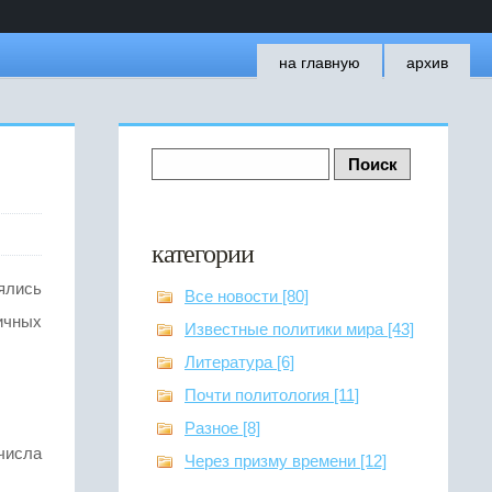
на главную
архив
категории
ялись
Все новости [80]
ичных
Известные политики мира [43]
Литература [6]
Почти политология [11]
Разное [8]
числа
Через призму времени [12]