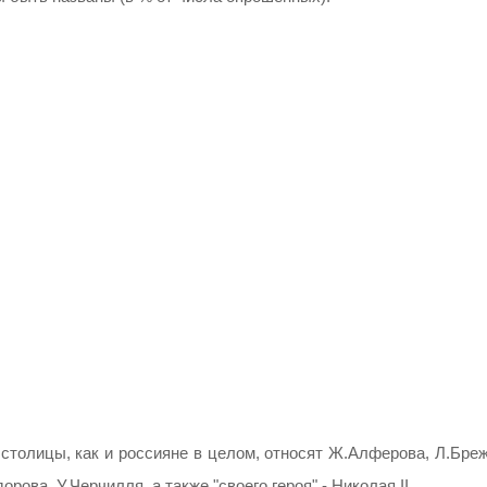
толицы, как и россияне в целом, относят Ж.Алферова, Л.Бреж
рова, У.Черчилля, а также "своего героя" - Николая II.