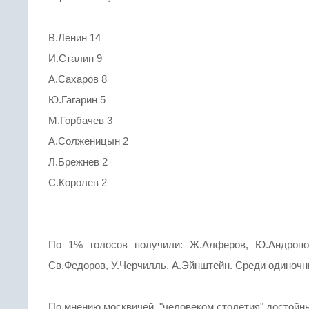
В.Ленин 14
И.Сталин 9
А.Сахаров 8
Ю.Гагарин 5
М.Горбачев 3
А.Солженицын 2
Л.Брежнев 2
С.Королев 2
По 1% голосов получили: Ж.Алферов, Ю.Андропов,
Св.Федоров, У.Черчилль, А.Эйнштейн. Среди одиночн
По мнению москвичей, "человеком столетия" достойн