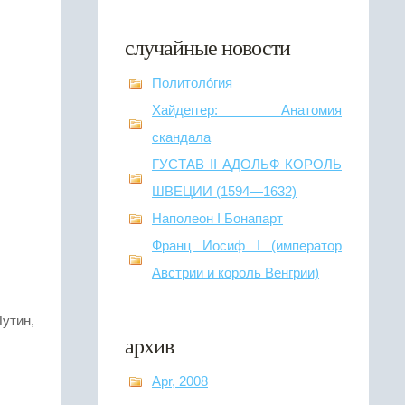
случайные новости
Политоло́гия
Хайдеггер: Анатомия
скандала
ГУСТАВ II АДОЛЬФ КОРОЛЬ
ШВЕЦИИ (1594—1632)
Наполеон I Бонапарт
Франц Иосиф I (император
Австрии и король Венгрии)
утин,
архив
Apr, 2008