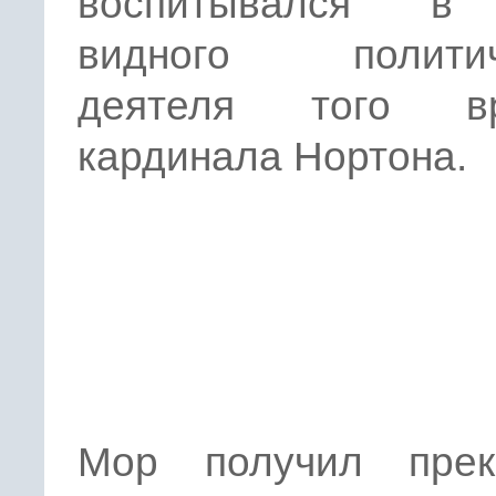
воспитывался в
видного политич
деятеля того вр
кардинала Нортона.
Мор получил прек