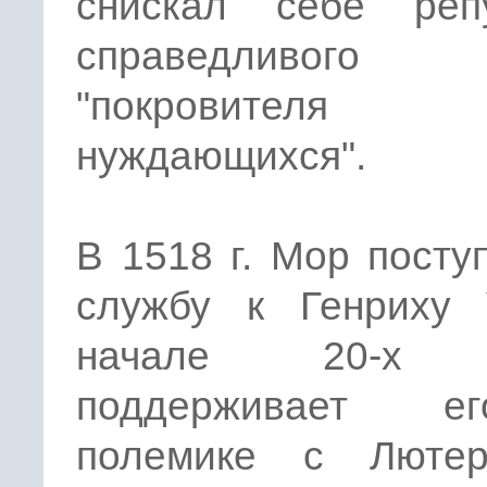
снискал себе реп
справедливого с
"покровителя
нуждающихся".
В 1518 г. Мор посту
службу к Генриху V
начале 20-х 
поддерживает 
полемике с Люте