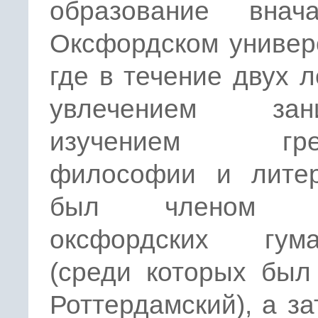
образование вна
Оксфордском уни­вер
где в течение двух л
увлечением зани
изуче­нием греч
философии и литер
был членом к
оксфорд­ских гума
(среди которых был
Роттердамский), а за