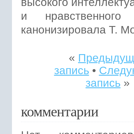
высокого интеллекту
и нравственного 
канони­зировала Т. М
«
Предыдущ
запись
•
Следу
запись
»
комментарии