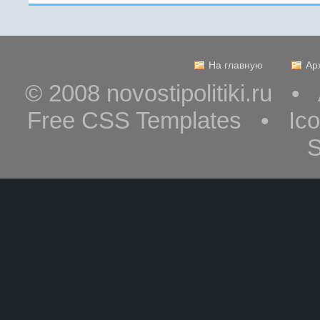
На главную
Ар
© 2008 novostipolitiki.ru 
Free CSS Templates • Ic
S