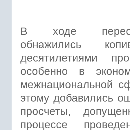
В ходе перест
обнажились копи
десятилетиями про
особенно в эконо
межнациональной сф
этому добавились о
просчеты, допуще
процессе провед