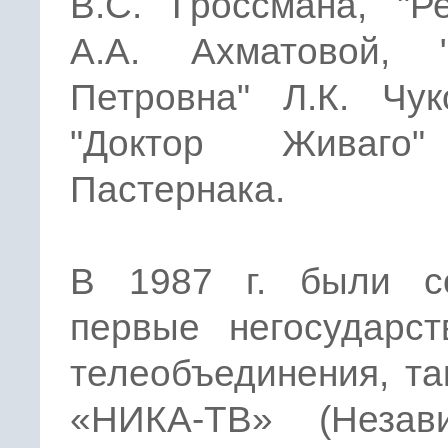
В.С. Гроссмана, "Р
А.А. Ахматовой, 
Петровна" Л.К. Чук
"Доктор Живаго"
Пастернака.
В 1987 г. были с
первые негосударст
телеобъединения, та
«НИКА-ТВ» (Незав