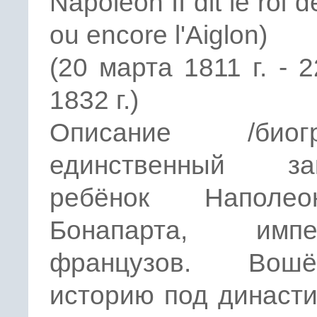
Napoleon II dit le roi
ou encore l'Aiglon)
(20 марта 1811 г. - 
1832 г.)
Описание /биогр
единственный за
ребёнок Наполе
Бонапарта, импе
французов. Во
историю под династ