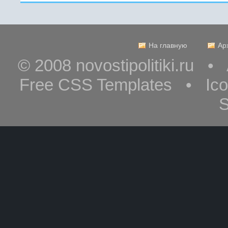
На главную
Ар
© 2008 novostipolitiki.ru 
Free CSS Templates • Ic
S