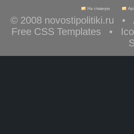
На главную
Ар
© 2008 novostipolitiki.ru 
Free CSS Templates • Ic
S