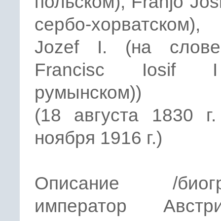
польском), Franjo Josi
сербо-хорватском),
Jozef I. (на слове
Francisc Iosif 
румынском))
(18 августа 1830 г
ноября 1916 г.)
Описание /биогр
император Авст