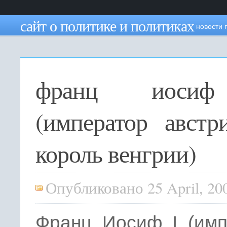
сайт о политике и политиках
новости 
франц иоси
(император австр
король венгрии)
Опубликовано 25 April, 20
Франц Иосиф I (имп