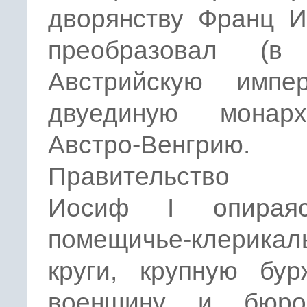
дворянству Франц И
преобразовал (в
Австрийскую имп
двуединую монар
Австро-Венгрию.
Правительство 
Иосиф I опирая
помещичье-клерикал
круги, крупную бур
военщину и бюро