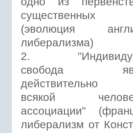
одно из первенст
существенных 
(эволюция англи
либерализма)
2. "Индивидуа
свобода явля
действительно 
всякой человеч
ассоциации" (франц
либерализм от Конс