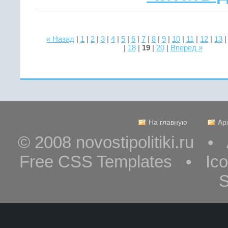
« Назад
|
1
|
2
|
3
|
4
|
5
|
6
|
7
|
8
|
9
|
10
|
11
|
12
|
13
|
18
|
19
|
20
|
Вперед »
На главную
Ар
© 2008 novostipolitiki.ru 
Free CSS Templates • Ic
S