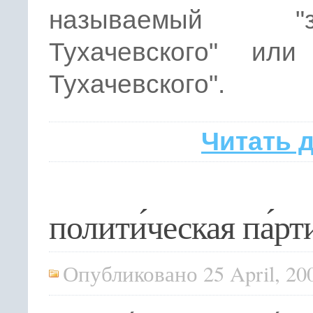
называемый "за
Тухачевского" или
Тухачевского".
Читать 
полити́ческая па́рт
Опубликовано 25 April, 20