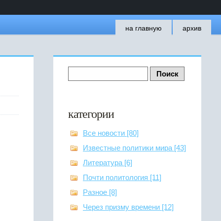
на главную
архив
категории
Все новости [80]
Известные политики мира [43]
Литература [6]
Почти политология [11]
Разное [8]
Через призму времени [12]