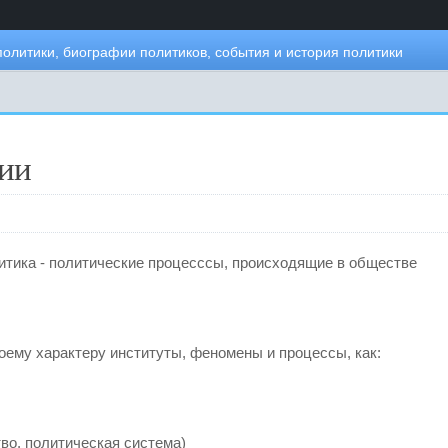
политики, биографии политиков, события и история политики
гии
итика - политические процесссы, происходящие в обществе
оему характеру институты, феномены и процессы, как:
тво, политическая система)