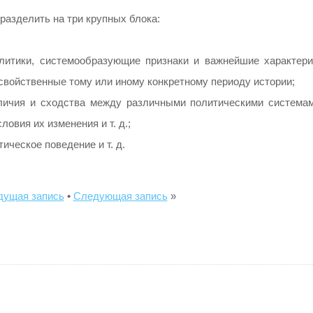
разделить на три крупных блока:
литики, системообразующие признаки и важнейшие характери
войственные тому или иному конкретному периоду истории;
тличия и сходства между различными политическими системам
овия их изменения и т. д.;
ическое поведение и т. д.
ущая запись
•
Следующая запись
»