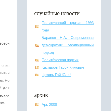
случайные новости
Политический кризис 1993
года
Баранов Н.А. Современная
вовой
демократия: эволюционный
подход
Полити́ческая па́ртия
чения
Каспаров Гарри Кимович
льный
Цезарь Гай Юлий
ов. Но
й для
архив
ческих
ом.
Apr, 2008