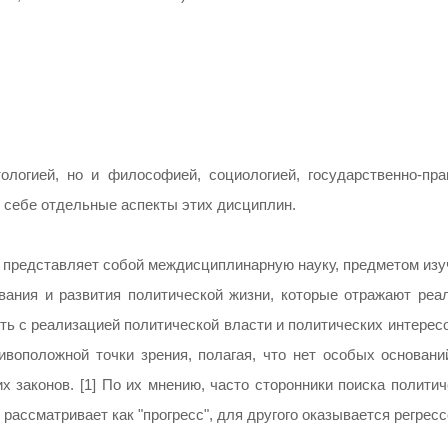
ологией, но и философией, социологией, государственно-пра
 в себе отдельные аспекты этих дисциплин.
 представляет собой междисциплинарную науку, предметом изу
вания и развития политической жизни, которые отражают реа
ть с реализацией политической власти и политических интерес
воположной точки зрения, полагая, что нет особых основани
х законов. [1] По их мнению, часто сторонники поиска полити
к рассматривает как "прогресс", для другого оказывается регресс