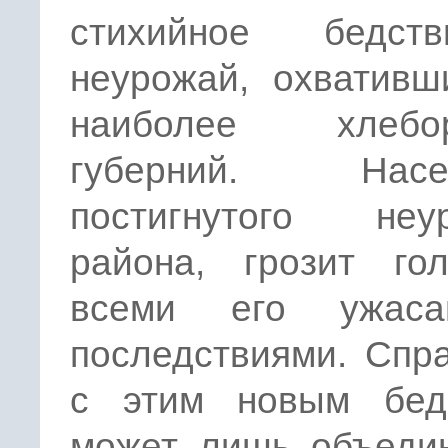
стихийное бедст
неурожай, охвативш
наиболее хлебор
губерний. Насел
постигнутого неу
района, грозит го
всеми его ужаса
последствиями. Спр
с этим новым бед
может лишь объедин