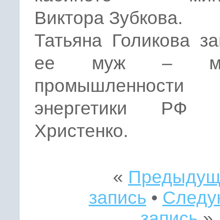
Виктора Зубкова.
Татьяна Голикова з
ее муж – мин
промышленнос
энергетики РФ В
Христенко.
«
Предыдущ
запись
•
Следу
запись
»