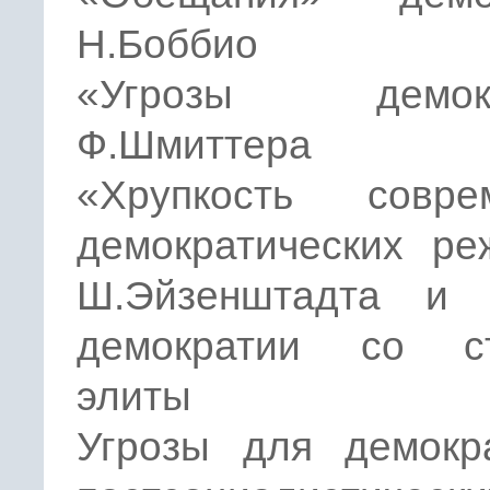
Н.Боббио
«Угрозы демокр
Ф.Шмиттера
«Хрупкость совре
демократических ре
Ш.Эйзенштадта и 
демократии со с
элиты
Угрозы для демокр