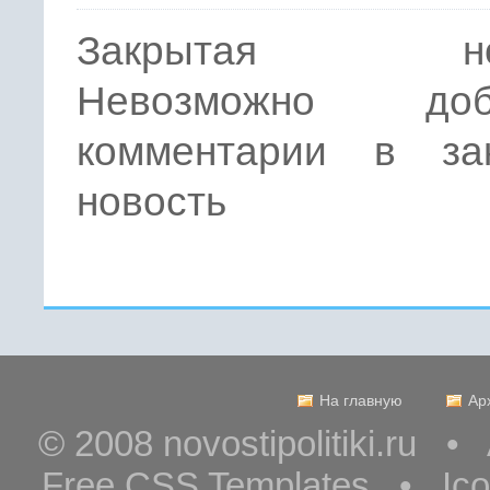
Закрытая нов
Невозможно доба
комментарии в за
новость
На главную
Ар
© 2008 novostipolitiki.ru 
Free CSS Templates • Ic