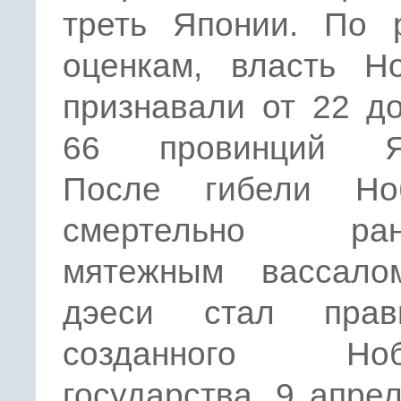
треть Японии. По 
оценкам, власть Но
признавали от 22 д
66 провинций Яп
После гибели Ноб
смертельно ране
мятежным вассало
дэеси стал прав
созданного Нобу
государства. 9 апре