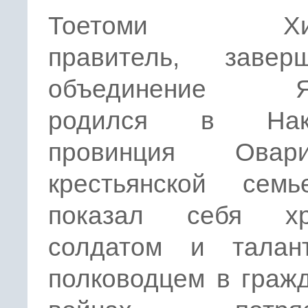
Тоетоми Хидэ
правитель, завер
объединение Яп
родился в Нака
провинция Ова
крестьянской сем
показал себя хр
солдатом и талан
полководцем в граж