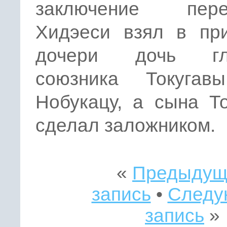
заключение пере
Хидэеси взял в пр
дочери дочь гла
союзника Токуга
Нобукацу, а сына Т
сделал заложником.
«
Предыдущ
запись
•
Следу
запись
»