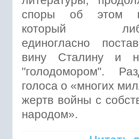
литературы, продол
споры об этом г
который либе
единогласно поста
вину Сталину и н
"голодомором". Раз
голоса о «многих ми
жертв войны с собс
народом».