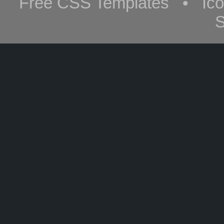
Free CSS Templates • Ic
S