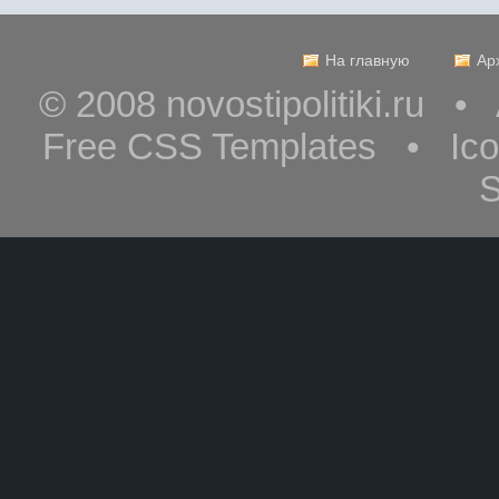
На главную
Ар
© 2008 novostipolitiki.ru 
Free CSS Templates • Ic
S