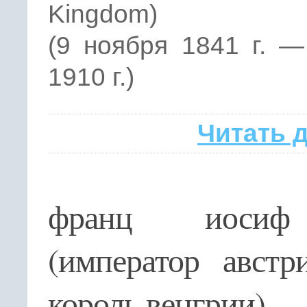
Kingdom)
(9 ноября 1841 г. 
1910 г.)
Читать 
франц иоси
(император австр
король венгрии)