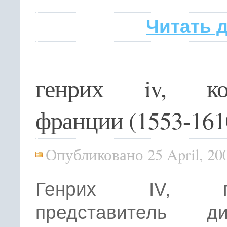
Читать 
генрих iv, ко
франции (1553-161
Опубликовано 25 April, 20
Генрих IV, п
представитель ди