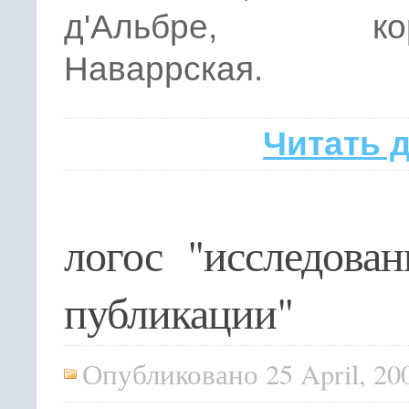
д'Альбре, кор
Наваррская.
Читать 
логос "исследова
публикации"
Опубликовано 25 April, 20