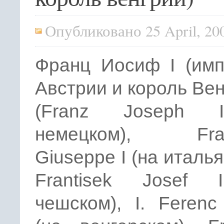
Опубликовано 25 April, 20
Франц Иосиф I (имп
Австрии и король Вен
(Franz Joseph 
немецком), Fran
Giuseppe I (на италья
Frantisek Josef 
чешском), I. Ferenc