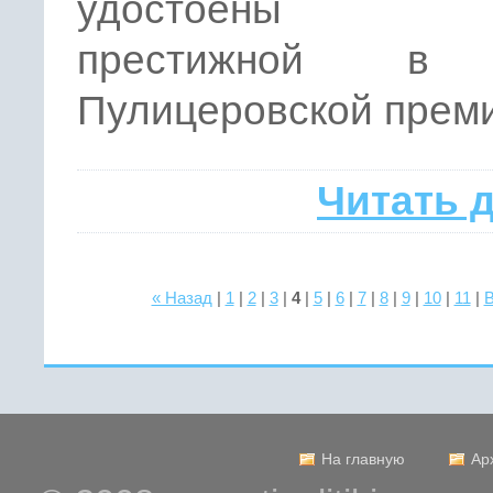
удостоены с
престижной в
Пулицеровской прем
Читать 
« Назад
|
1
|
2
|
3
|
4
|
5
|
6
|
7
|
8
|
9
|
10
|
11
|
В
На главную
Ар