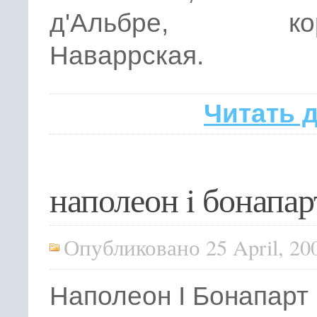
д'Альбре, кор
Наваррская.
Читать 
наполеон i бонапар
Опубликовано 25 April, 20
Наполеон I Бонапарт