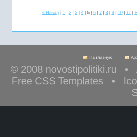
« Назад
|
1
|
2
|
3
|
4
|
5
|
6
|
7
|
8
|
9
|
10
|
11
|
В
На главную
Ар
© 2008 novostipolitiki.ru 
Free CSS Templates • Ic
S