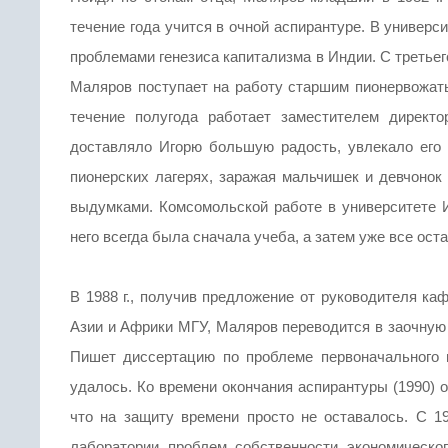
течение года учится в очной аспирантуре. В универс
проблемами генезиса капитализма в Индии. С третьег
Маляров поступает на работу старшим пионервожаты
течение полугода работает заместителем директ
доставляло Игорю большую радость, увлекало его 
пионерских лагерях, заражая мальчишек и девчонок
выдумками. Комсомольской работе в университете И
него всегда была сначала учеба, а затем уже все ост
В 1988 г., получив предложение от руководителя ка
Азии и Африки МГУ, Маляров переводится в заочную
Пишет диссертацию по проблеме первоначального 
удалось. Ко времени окончания аспирантуры (1990) 
что на защиту времени просто не оставалось. С 1
лаборатории проблем собственности экономическо