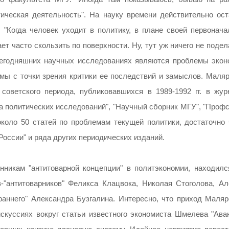
тическая деятельность". На науку времени действительно ост
 "Когда человек уходит в политику, в плане своей первонача
ает часто скользить по поверхности. Ну, тут уж ничего не поде
 сегодняшних научных исследованиях являются проблемы экон
мы с точки зрения критики ее последствий и замыслов. Маля
советского периода, публиковавшихся в 1989-1992 гг. в жур
та политических исследований", "Научный сборник МГУ", "Проф
 около 50 статей по проблемам текущей политики, достаточно 
России" и ряда других периодических изданий.
никам "антитоварной концепции" в политэкономии, находилс
-"антитоварников" Феликса Клацвока, Николая Стоголова, Ал
раннего" Александра Бузгалина. Интересно, что приход Маляр
искуссиях вокруг статьи известного экономиста Шмелева "Ава