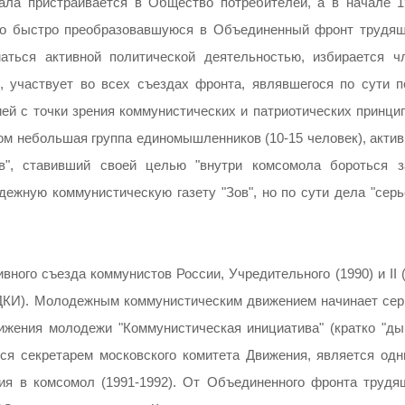
ла пристраивается в Общество потребителей, а в начале 19
но быстро преобразовавшуюся в Объединенный фронт трудящ
аться активной политической деятельностью, избирается ч
, участвует во всех съездах фронта, являвшегося по сути п
ей с точки зрения коммунистических и патриотических принцип
вом небольшая группа единомышленников (10-15 человек), акти
", ставивший своей целью "внутри комсомола бороться з
ежную коммунистическую газету "Зов", но по сути дела "серь
вного съезда коммунистов России, Учредительного (1990) и II 
(ДКИ). Молодежным коммунистическим движением начинает сер
ижения молодежи "Коммунистическая инициатива" (кратко "дым
ся секретарем московского комитета Движения, является одн
ия в комсомол (1991-1992). От Объединенного фронта трудя