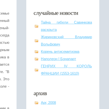
случайные новости
семье
енный
Тайна гибели Савинкова
еный-
раскрыта
сегда
Жириновский Владимир
остью
Вольфович
арным
Корень антисемитизма
ика в
Наполеон I Бонапарт
ается
ГЕНРИХ IV, КОРОЛЬ
е. "В
ФРАНЦИИ (1553-1610)
. Это
оле -
архив
Apr, 2008
нии в