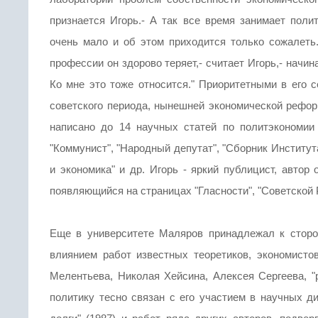
признается Игорь.- А так все время занимает поли
очень мало и об этом приходится только сожалеть.
профессии он здорово теряет,- считает Игорь,- начин
Ко мне это тоже относится." Приоритетными в его
советского периода, нынешней экономической рефор
написано до 14 научных статей по политэкономии 
"Коммунист", "Народный депутат", "Сборник Институ
и экономика" и др. Игорь - яркий публицист, автор
появляющийся на страницах "Гласности", "Советской 
Еще в университете Маляров принадлежал к сторон
влиянием работ известных теоретиков, экономистов
Мелентьева, Николая Хейсина, Алексея Сергеева, "
политику тесно связан с его участием в научных д