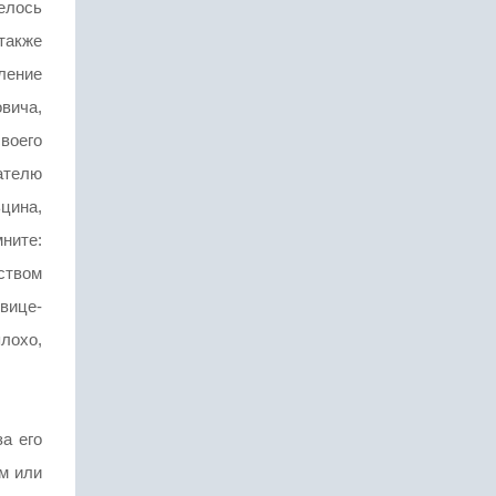
елось
также
ление
вича,
воего
ателю
цина,
ните:
ством
вице-
лохо,
а его
ем или