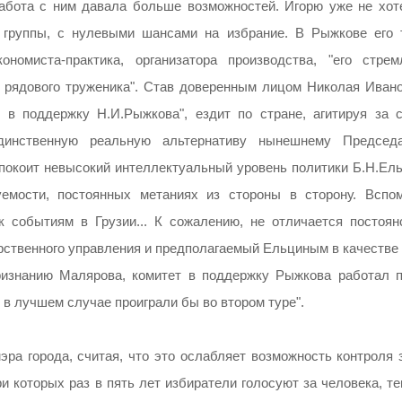
абота с ним давала больше возможностей. Игорю уже не хот
 группы, с нулевыми шансами на избрание. В Рыжкове его 
номиста-практика, организатора производства, "его стрем
 рядового труженика". Став доверенным лицом Николая Ивано
в поддержку Н.И.Рыжкова", ездит по стране, агитируя за с
динственную реальную альтернативу нынешнему Председ
покоит невысокий интеллектуальный уровень политики Б.Н.Ель
емости, постоянных метаниях из стороны в сторону. Вспом
к событиям в Грузии... К сожалению, не отличается постоян
рственного управления и предполагаемый Ельциным в качестве 
изнанию Малярова, комитет в поддержку Рыжкова работал п
 в лучшем случае проиграли бы во втором туре".
ра города, считая, что это ослабляет возможность контроля з
и которых раз в пять лет избиратели голосуют за человека, т