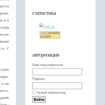
мается
статистика
время,
ю и в
сегда
еских
имыми
то. У
авторизация
Имя пользователя:
стран
едры.
Пароль:
 и не
ость,
Чужой компьютер
удник
оте,-