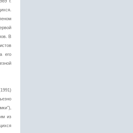
89 г.
ихся.
леном
ервой
ов. В
вистов
а его
езной
(1991)
ьезно
ки"),
им из
щихся