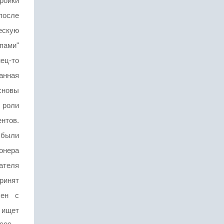
ройки
после
ческую
пами"
нец-то
анная
сновы
 роли
нтов.
 были
онера
ателя
ринят
сен с
 ищет