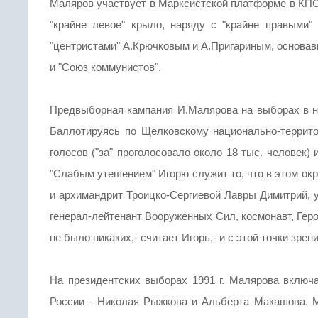
Маляров участвует в Марксистской платформе в КПСС
"крайне левое" крыло, наряду с "крайне правыми
"центристами" А.Крючковым и А.Пригариным, основа
и "Союз коммунистов".
Предвыборная кампания И.Малярова на выборах в н
Баллотируясь по Щелковскому национально-террито
голосов ("за" проголосовало около 18 тыс. человек) 
"Слабым утешением" Игорю служит то, что в этом ок
и архимандрит Троицко-Сергиевой Лавры Димитрий, у
генерал-лейтенант Вооруженных Сил, космонавт, Геро
не было никаких,- считает Игорь,- и с этой точки зрени
На президентских выборах 1991 г. Малярова включ
России - Николая Рыжкова и Альберта Макашова. 