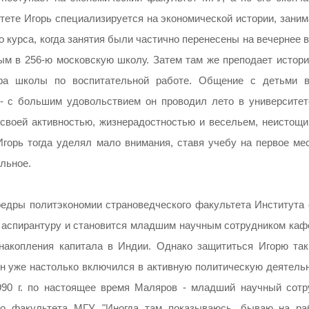
итете Игорь специализируется на экономической истории, зани
о курса, когда занятия были частично перенесены на вечернее 
м в 256-ю московскую школу. Затем там же преподает истори
ора школы по воспитательной работе. Общение с детьми в
- с большим удовольствием он проводил лето в университет
 своей активностью, жизнерадостностью и весельем, неистощ
горь тогда уделял мало внимания, ставя учебу на первое мес
альное.
федры политэкономии страноведческого факультета Института 
 аспирантуру и становится младшим научным сотрудником каф
накопления капитала в Индии. Однако защититься Игорю так
он уже настолько включился в активную политическую деятельн
990 г. по настоящее время Маляров - младший научный сотр
го факультета МГУ. "Иногда там показываюсь, бываю на раб