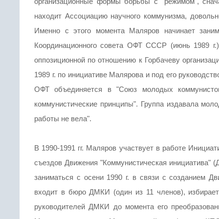
организационные формы борьбы с "режимом", снача
находит Ассоциацию научного коммунизма, доволь
Именно с этого момента Маляров начинает заним
Координационного совета ОФТ СССР (июнь 1989 г.)
оппозиционной по отношению к Горбачеву организаци
1989 г. по инициативе Малярова и под его руководст
ОФТ объединяется в "Союз молодых коммунистов
коммунистические принципы". Группа издавала молод
работы не вела".
В 1990-1991 гг. Маляров участвует в работе Инициати
съездов Движения "Коммунистическая инициатива" 
заниматься с осени 1990 г. в связи с созданием Дв
входит в бюро ДМКИ (один из 11 членов), избирает
руководителей ДМКИ до момента его преобразован