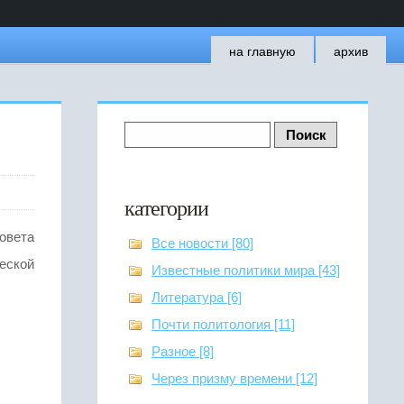
на главную
архив
категории
овета
Все новости [80]
еской
Известные политики мира [43]
Литература [6]
Почти политология [11]
Разное [8]
Через призму времени [12]