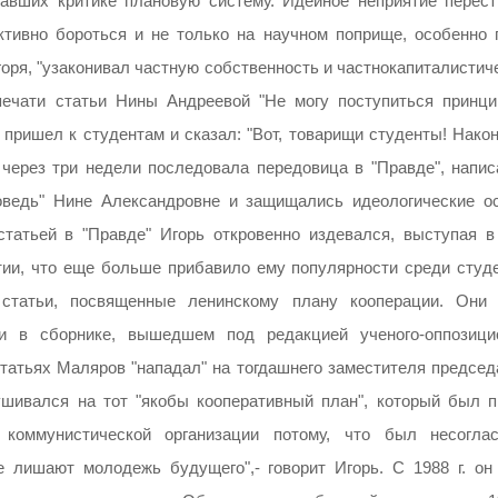
ргавших критике плановую систему. Идейное неприятие перест
ктивно бороться и не только на научном поприще, особенно 
горя, "узаконивал частную собственность и частнокапиталисти
печати статьи Нины Андреевой "Не могу поступиться принци
, пришел к студентам и сказал: "Вот, товарищи студенты! Нако
 через три недели последовала передовица в "Правде", напис
оведь" Нине Александровне и защищались идеологические о
статьей в "Правде" Игорь откровенно издевался, выступая в
ии, что еще больше прибавило ему популярности среди студе
статьи, посвященные ленинскому плану кооперации. Они
 в сборнике, вышедшем под редакцией ученого-оппозици
статьях Маляров "нападал" на тогдашнего заместителя председ
ивался на тот "якобы кооперативный план", который был п
коммунистической организации потому, что был несогла
 лишают молодежь будущего",- говорит Игорь. С 1988 г. он