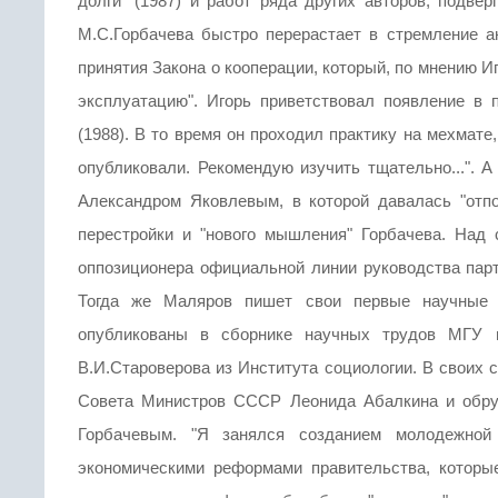
долги" (1987) и работ ряда других авторов, подве
М.С.Горбачева быстро перерастает в стремление а
принятия Закона о кооперации, который, по мнению И
эксплуатацию". Игорь приветствовал появление в 
(1988). В то время он проходил практику на мехмате
опубликовали. Рекомендую изучить тщательно...". А
Александром Яковлевым, в которой давалась "отп
перестройки и "нового мышления" Горбачева. Над 
оппозиционера официальной линии руководства парт
Тогда же Маляров пишет свои первые научные 
опубликованы в сборнике научных трудов МГУ и
В.И.Староверова из Института социологии. В своих 
Совета Министров СССР Леонида Абалкина и обруш
Горбачевым. "Я занялся созданием молодежной 
экономическими реформами правительства, которые