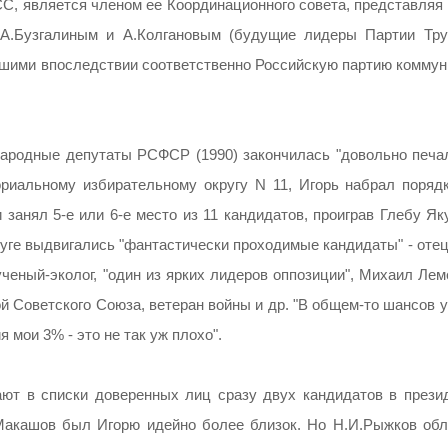
, является членом ее Координационного совета, представляя 
" А.Бузгалиным и А.Колгановым (будущие лидеры Партии Тру
вшими впоследствии соответственно Российскую партию коммун
ародные депутаты РСФСР (1990) закончилась "довольно печал
риальному избирательному округу N 11, Игорь набрал поряд
и занял 5-е или 6-е место из 11 кандидатов, проиграв Глебу Як
руге выдвигались "фантастически проходимые кандидаты" - оте
ченый-эколог, "один из ярких лидеров оппозиции", Михаил Лем
й Советского Союза, ветеран войны и др. "В общем-то шансов 
я мои 3% - это не так уж плохо".
ают в списки доверенных лиц сразу двух кандидатов в прези
Макашов был Игорю идейно более близок. Но Н.И.Рыжков обл