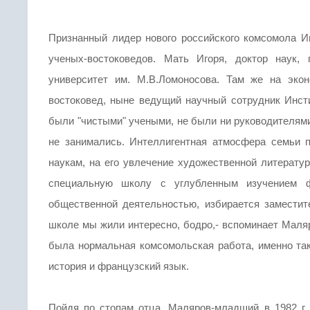
Признанный лидер нового российского комсомола И
ученых-востоковедов. Мать Игоря, доктор наук,
университет им. М.В.Ломоносова. Там же на эко
востоковед, ныне ведущий научный сотрудник Инсти
были "чистыми" учеными, не были ни руководителями
не занимались. Интеллигентная атмосфера семьи 
наукам, на его увлечение художественной литератур
специальную школу с углубленным изучением фр
общественной деятельностью, избирается заместит
школе мы жили интересно, бодро,- вспоминает Маляр
была нормальная комсомольская работа, именно так
история и французский язык.
Пойдя по стопам отца, Маляров-младший в 1982 г. 