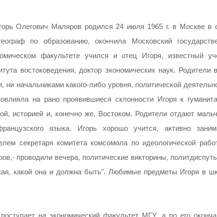
горь Олегович Маляров родился 24 июля 1965 г. в Москве в 
 географ по образованию, окончила Московский государств
номическом факультете учился и отец Игоря, известный уч
тута востоковедения, доктор экономических наук. Родители в
, ни начальниками какого-либо уровня, политической деятельн
повлияла на рано проявившиеся склонности Игоря к гуманит
ой, историей и, конечно же, Востоком. Родители отдают мальч
анцузского языка. Игорь хорошо учится, активно заним
елем секретаря комитета комсомола по идеологической работ
ов,- проводили вечера, политические викторины, политдиспуты
ая, какой она и должна быть". Любимые предметы Игоря в шк
поступает на экономический факультет МГУ, а по его оконча