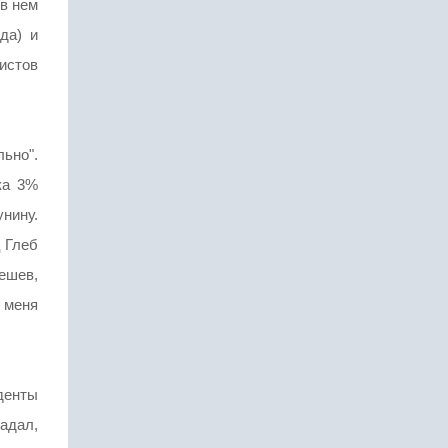
в нем
да) и
истов
ьно".
ка 3%
унину.
ц Глеб
ешев,
у меня
денты
адал,