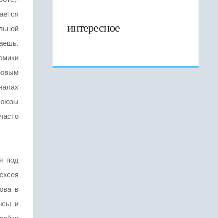
ается
интересное
льной
лаешь.
омики
ровым
налах
союзы
часто
я под
ексея
ова в
нсы и