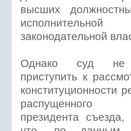
высших должностн
исполнительн
законодательной влас
Однако суд не
приступить к рассм
конституционности 
распущенного у
президента съезда,
что, по данным 