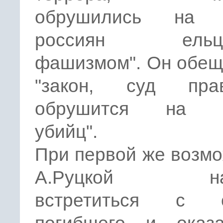
обрушились на г
россиян ельци
фашизмом". Он обещ
"закон, суд пра
обрушится на г
убийц".
При первой же возм
А.Руцкой нам
встретиться с с