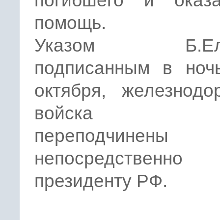
погибшего и оказ
помощь.
Указом Б.Ель
подписанным в ноч
октября, железнодо
войска Ро
переподчинены
непосредственно
президенту РФ.