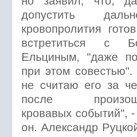
но заявил, что, д
допустить дальн
кровопролития гото
встретиться с Б
Ельциным, "даже по
при этом совестью".
не считаю его за ч
после произош
кровавых событий", -
он. Александр Руцко