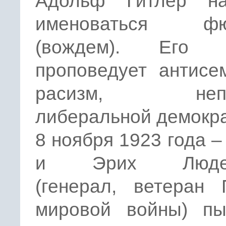
Адольф Гитлер на
именоваться фю
(вождем). Его п
проповедует антисе
расизм, непр
либеральной демокра
8 ноября 1923 года –
и Эрих Люден
(генерал, ветеран 
мировой войны) пы