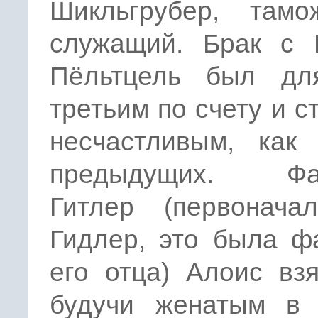
Шикльгрубер, тамо
служащий. Брак с 
Пёльтцель был дл
третьим по счету и с
несчастливым, как
предыдущих. Фа
Гитлер (первонача
Гидлер, это была ф
его отца) Алоис вз
будучи женатым в 