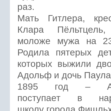
раз.
Мать Гитлера, крес
Клара Пёльтцель
моложе мужа на 23
Родила пятерых дет
которых выжили дво
Адольф и дочь Паула
1895 год – А
поступает в нар
школу города Фишль