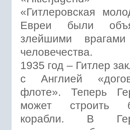
«Гитлеровская моло
Евреи были объя
злейшими врагами
человечества.
1935 год – Гитлер за
с Англией «дого
флоте». Теперь Ге
может строить б
корабли. В Гер